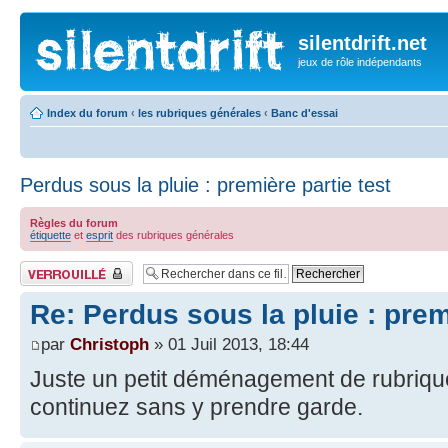
silentdrift.net
jeux de rôle indépendants
Index du forum
‹
les rubriques générales
‹
Banc d'essai
Perdus sous la pluie : première partie test
Règles du forum
étiquette
et
esprit
des rubriques générales
Fil verrouillé
Re: Perdus sous la pluie : prem
par
Christoph
» 01 Juil 2013, 18:44
Juste un petit déménagement de rubriq
continuez sans y prendre garde.