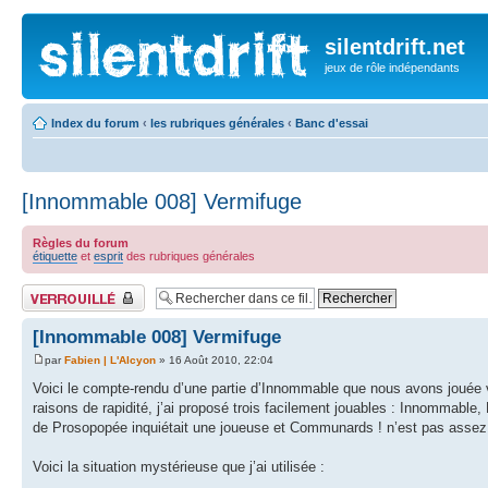
silentdrift.net
jeux de rôle indépendants
Index du forum
‹
les rubriques générales
‹
Banc d'essai
[Innommable 008] Vermifuge
Règles du forum
étiquette
et
esprit
des rubriques générales
Fil verrouillé
[Innommable 008] Vermifuge
par
Fabien | L'Alcyon
» 16 Août 2010, 22:04
Voici le compte-rendu d’une partie d’Innommable que nous avons jouée ve
raisons de rapidité, j’ai proposé trois facilement jouables : Innommab
de Prosopopée inquiétait une joueuse et Communards ! n’est pas assez 
Voici la situation mystérieuse que j’ai utilisée :