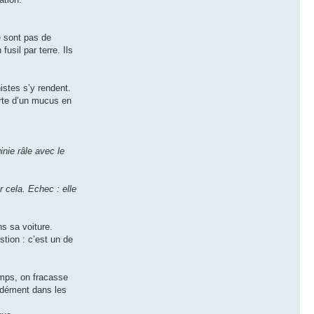
e sont pas de
usil par terre. Ils
nistes s’y rendent.
verte d’un mucus en
ginie râle avec le
r cela. Echec : elle
ns sa voiture.
stion : c’est un de
mps, on fracasse
ndément dans les