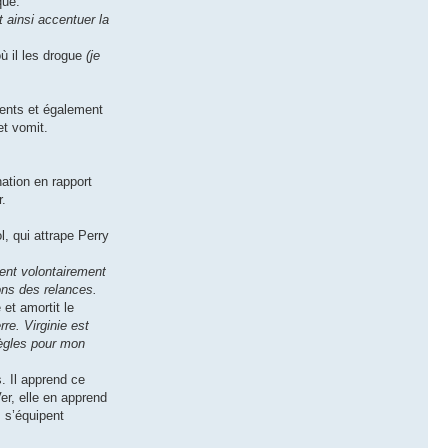
que.
 ainsi accentuer la
ù il les drogue
(je
lents et également
et vomit.
nation en rapport
r.
l, qui attrape Perry
ent volontairement
ons des relances.
 et amortit le
re. Virginie est
règles pour mon
. Il apprend ce
er, elle en apprend
 s’équipent