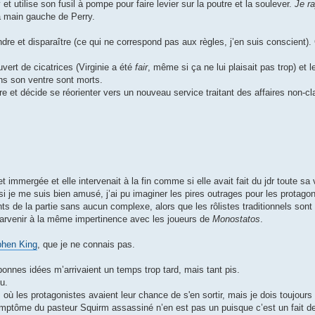
t utilise son fusil à pompe pour faire levier sur la poutre et la soulever.
Je r
la main gauche de Perry.
dre et disparaître (ce qui ne correspond pas aux règles, j’en suis conscient)
vert de cicatrices (Virginie a été
fair
, même si ça ne lui plaisait pas trop) et 
ns son ventre sont morts.
rière et décide se réorienter vers un nouveau service traitant des affaires non
 immergée et elle intervenait à la fin comme si elle avait fait du jdr toute sa v
i je me suis bien amusé, j’ai pu imaginer les pires outrages pour les protago
ents de la partie sans aucun complexe, alors que les rôlistes traditionnels so
 parvenir à la même impertinence avec les joueurs de
Monostatos
.
phen King
, que je ne connais pas.
 bonnes idées m’arrivaient un temps trop tard, mais tant pis.
u.
, où les protagonistes avaient leur chance de s'en sortir, mais je dois toujours 
ymptôme du pasteur Squirm assassiné n’en est pas un puisque c’est un fait d