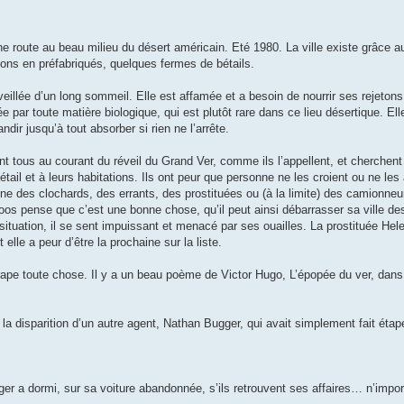
ne route au beau milieu du désert américain. Eté 1980. La ville existe grâce au
tions en préfabriqués, quelques fermes de bétails.
éveillée d’un long sommeil. Elle est affamée et a besoin de nourrir ses rejeton
e par toute matière biologique, qui est plutôt rare dans ce lieu désertique. El
dir jusqu’à tout absorber si rien ne l’arrête.
t tous au courant du réveil du Grand Ver, comme ils l’appellent, et cherchent
étail et à leurs habitations. Ils ont peur que personne ne les croient ou ne les 
ne des clochards, des errants, des prostituées ou (à la limite) des camionneu
tloos pense que c’est une bonne chose, qu’il peut ainsi débarrasser sa ville de
ituation, il se sent impuissant et menacé par ses ouailles. La prostituée Hel
 elle a peur d’être la prochaine sur la liste.
ttrape toute chose. Il y a un beau poème de Victor Hugo, L’épopée du ver, dan
a disparition d’un autre agent, Nathan Bugger, qui avait simplement fait ét
 a dormi, sur sa voiture abandonnée, s’ils retrouvent ses affaires… n’importe 