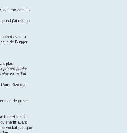
ure, comme dans la
 quand j’ai mis un
scutent avec lui
r celle de Bugger
ent plus
ai préféré garder
 plus haut) J’ai
. Perry rêve que
 ce soit de grave
oiture et le suit
 du sheriff avant
 ne voulait pas que
ation.