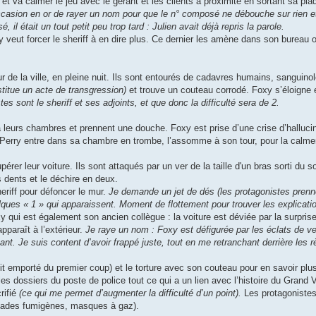
va calmer le jeu avec le gérant et les clients à proximité en sortant sa pla
casion en or de rayer un nom pour que le n° composé ne débouche sur rien et
il était un tout petit peu trop tard : Julien avait déjà repris la parole.
y veut forcer le sheriff à en dire plus. Ce dernier les amène dans son bureau o
ur de la ville, en pleine nuit. Ils sont entourés de cadavres humains, sanguino
stitue un acte de transgression)
et trouve un couteau corrodé. Foxy s’éloigne 
s sont le sheriff et ses adjoints, et que donc la difficulté sera de 2.
 à leurs chambres et prennent une douche. Foxy est prise d’une crise d’halluci
 Perry entre dans sa chambre en trombe, l’assomme à son tour, pour la calme
érer leur voiture. Ils sont attaqués par un ver de la taille d'un bras sorti du so
 dents et le déchire en deux.
eriff pour défoncer le mur.
Je demande un jet de dés (les protagonistes prenn
lques « 1 » qui apparaissent. Moment de flottement pour trouver les explicati
oxy qui est également son ancien collègue : la voiture est déviée par la surprise
pparaît à l’extérieur.
Je raye un nom : Foxy est défigurée par les éclats de ver
ant. Je suis content d’avoir frappé juste, tout en me retranchant derrière les 
it emporté du premier coup) et le torture avec son couteau pour en savoir plus
es dossiers du poste de police tout ce qui a un lien avec l’histoire du Grand V
rifié
(ce qui me permet d’augmenter la difficulté d’un point).
Les protagonistes
renades fumigènes, masques à gaz).