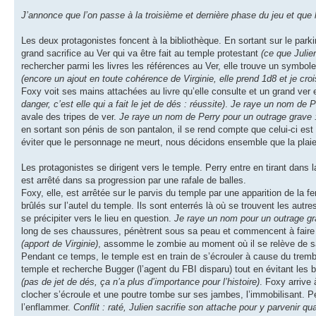
J’annonce que l’on passe à la troisième et dernière phase du jeu et que l
Les deux protagonistes foncent à la bibliothèque. En sortant sur le park
grand sacrifice au Ver qui va être fait au temple protestant
(ce que Julie
rechercher parmi les livres les références au Ver, elle trouve un symbol
(encore un ajout en toute cohérence de Virginie, elle prend 1d8 et je cr
Foxy voit ses mains attachées au livre qu’elle consulte et un grand ver 
danger, c’est elle qui a fait le jet de dés : réussite)
.
Je raye un nom de Pe
avale des tripes de ver.
Je raye un nom de Perry pour un outrage grave 
en sortant son pénis de son pantalon, il se rend compte que celui-ci est
éviter que le personnage ne meurt, nous décidons ensemble que la plaie 
Les protagonistes se dirigent vers le temple. Perry entre en tirant dans l
est arrêté dans sa progression par une rafale de balles.
Foxy, elle, est arrêtée sur le parvis du temple par une apparition de la
brûlés sur l’autel du temple. Ils sont enterrés là où se trouvent les aut
se précipiter vers le lieu en question.
Je raye un nom pour un outrage g
long de ses chaussures, pénètrent sous sa peau et commencent à faire l
(apport de Virginie)
, assomme le zombie au moment où il se relève de sa t
Pendant ce temps, le temple est en train de s’écrouler à cause du trem
temple et recherche Bugger (l’agent du FBI disparu) tout en évitant les bal
(pas de jet de dés, ça n’a plus d’importance pour l’histoire)
. Foxy arrive
clocher s’écroule et une poutre tombe sur ses jambes, l’immobilisant. Pe
l’enflammer.
Conflit : raté, Julien sacrifie son attache pour y parvenir 