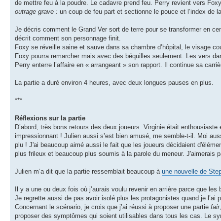
de mettre feu à la poudre. Le cadavre prend feu. Perry revient vers Foxy e
outrage grave :
un coup de feu part et sectionne le pouce et l’index de 
Je décris comment le Grand Ver sort de terre pour se transformer en cen
décrit comment son personnage finit.
Foxy se réveille saine et sauve dans sa chambre d’hôpital, le visage cou
Foxy pourra remarcher mais avec des béquilles seulement. Les vers da
Perry enterre l’affaire en « arrangeant » son rapport. Il continue sa car
La partie a duré environ 4 heures, avec deux longues pauses en plus.
***
Réflexions sur la partie
D’abord, très bons retours des deux joueurs. Virginie était enthousiaste et
impressionnant ! Julien aussi s’est bien amusé, me semble-t-il. Moi auss
plu ! J'ai beaucoup aimé aussi le fait que les joueurs décidaient d'élém
plus frileux et beaucoup plus soumis à la parole du meneur. J'aimerais
Julien m’a dit que la partie ressemblait beaucoup à
une nouvelle de Ste
Il y a une ou deux fois où j’aurais voulu revenir en arrière parce que les
Je regrette aussi de pas avoir isolé plus les protagonistes quand je l’ai p
Concernant le scénario, je crois que j’ai réussi à proposer une partie
fair
proposer des symptômes qui soient utilisables dans tous les cas. Le s