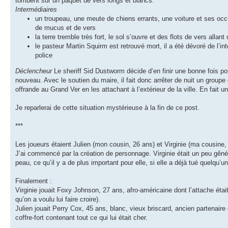
tombent sur un paquet de vers longs et blancs.
Intermédiaires
un troupeau, une meute de chiens errants, une voiture et ses occ
de mucus et de vers
la terre tremble très fort, le sol s’ouvre et des flots de vers alla
le pasteur Martin Squirm est retrouvé mort, il a été dévoré de l’in
police
Déclencheur
Le sheriff Sid Dustworm décide d’en finir une bonne fois pou
nouveau. Avec le soutien du maire, il fait donc arrêter de nuit un group
offrande au Grand Ver en les attachant à l’extérieur de la ville. En fait 
Je reparlerai de cette situation mystérieuse à la fin de ce post.
***
Les joueurs étaient Julien (mon cousin, 26 ans) et Virginie (ma cousine,
J’ai commencé par la création de personnage. Virginie était un peu gêné
peau, ce qu’il y a de plus important pour elle, si elle a déjà tué quelqu’
Finalement :
Virginie jouait Foxy Johnson, 27 ans, afro-américaine dont l’attache étai
qu’on a voulu lui faire croire).
Julien jouait Perry Cox, 45 ans, blanc, vieux briscard, ancien partenaire
coffre-fort contenant tout ce qui lui était cher.