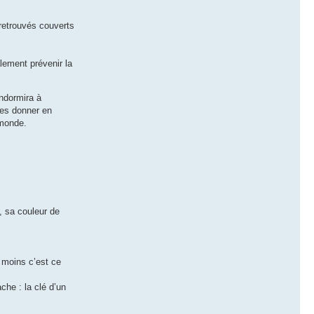
 retrouvés couverts
alement prévenir la
endormira à
les donner en
 monde.
, sa couleur de
u moins c’est ce
che : la clé d’un