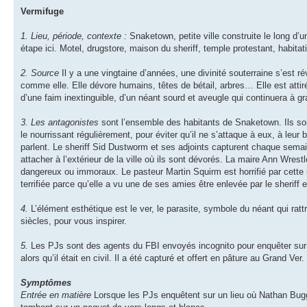
Vermifuge
1. Lieu, période, contexte :
Snaketown, petite ville construite le long d’u
étape ici. Motel, drugstore, maison du sheriff, temple protestant, habita
2. Source
Il y a une vingtaine d’années, une divinité souterraine s’est r
comme elle. Elle dévore humains, têtes de bétail, arbres… Elle est attiré
d’une faim inextinguible, d’un néant sourd et aveugle qui continuera à gran
3. Les antagonistes
sont l’ensemble des habitants de Snaketown. Ils son
le nourrissant régulièrement, pour éviter qu’il ne s’attaque à eux, à leur b
parlent. Le sheriff Sid Dustworm et ses adjoints capturent chaque semai
attacher à l’extérieur de la ville où ils sont dévorés. La maire Ann Wres
dangereux ou immoraux. Le pasteur Martin Squirm est horrifié par cette s
terrifiée parce qu’elle a vu une de ses amies être enlevée par le sheriff et
4.
L’élément esthétique est le ver, le parasite, symbole du néant qui ra
siècles, pour vous inspirer.
5.
Les PJs sont des agents du FBI envoyés incognito pour enquêter sur l
alors qu’il était en civil. Il a été capturé et offert en pâture au Grand Ver.
Symptômes
Entrée en matière
Lorsque les PJs enquêtent sur un lieu où Nathan Bugger