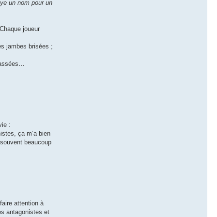
aye un nom pour un
. Chaque joueur
les jambes brisées ;
-classées…
ie :
nistes, ça m’a bien
nt souvent beaucoup
faire attention à
es antagonistes et