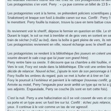
Les protagonistes s’en vont. Perry : « ça pue comme un billet de 13 $ »
Les protagonistes vont à la ferme, se prétendent policiers scientifiques 
Snaketown) et braque son fusil à double canon sur eux.
Conflit :
Perry l’
le menottent. Perry fouille la maison, trouve la cave en terre battue cou
Ils reviennent voir le sheriff, dépose le fermier en question en tôle. Le sh
Durant le trajet, le sol se met à trembler et de gros vers en sortent en se 
train de sécher
(+d12 au bol)
, dans la boîte à gant pleine de vers, ils re
Les protagonistes reviennent en ville, nouvel échange avec le sheriff au
Les protagonistes se rendent à la bibliothèque
(les joueurs en créent un
sourire devant le sale coup que lui jouer son grand frère)
.
Perry rentre faire sa sieste. Il découvre que sa chambre a été fouillée, m
Vers le soir, Foxy est seule dans la bibliothèque. Elle voit une ombre bo
décide de relancer. Nouvel échec, j’ajoute le nom de son personnage à la
Foxy fouille les ombres du regard, puis se met à hurler et à tirer en l’air.
Foxy le poursuit à l’extérieur et parvient à le rattraper
(nouveau conflit, g
Arrivée au motel, Perry l’engueule pour avoir arrêté un type qui ne lui a (p
ses adjoints. Engueulade, Perry se couche (ils sont en tort cette fois).
C’est la nuit. Perry a une hallucination où il se voit couvert de vers 
sa porte et un type avec un fusil tire sur lui.
Conflit : échec puis relance,
yeux. Il continue à le voir comme un tas de ver agressif.