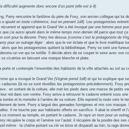
a difficulté augmente donc encore d’un point (elle est à 4).
ing, Perry rencontre le fantôme du père de Foxy, son ancien collègue qui lui d
n a ajouté en toute cohérence, tout en prenant 1d4)
. Les protagonistes entren
e récurrent et apprend que le Grand Ver a été invoqué par une femme pour puni
ois que j’ai aussi ajouté dans le même temps mon dernier d4 parce que tout ça 
en sort pour la dévorer. Perry tire dessus
(comme c’est le protagoniste de Virgi
rry pour un outrage léger :
alors que le ver éclate et que le livre maléfique t
:
alors que les protagonistes quittent la bibliothèque, Perry se sent une furieu
 devenu un ver qui se tortille. Il décide alors de se couper le sexe avec son 
se cicatrise en laissant une marque blanche et plate.
a porte et contemple l’ensemble des habitants de la ville attachés au sol au ce
 femme qui a invoqué le Grand Ver
(Virginie prend 1d4)
et qui lui explique que s
res cadavres (là où se sont réveillés les protagonistes précédemment). Foxy pre
rave :
en sortant de la voiture, elle met les pieds dans une masse de petits ve
eur nid dans son ventre. Foxy arrive à retrouver le cadavre enterré sous une
ombe et le menotte à l’arrière de sa voiture. Elle reprend la route vers le te
blement de terre. Perry a largué des grenades fumigènes et mis son masque. I
les. Il ne touche pas aux habitants offerts en sacrifice. Il abat le sheriff et l’
 à ce moment au temple, en portant le cadavre.
Je raye un nom pour un outrag
rry récupère le corps et l’amène sur l’autel, il récupère de la poudre des ses
quand même :
la chaîne portant sa clé se brise et disparaît au loin, la rage donn