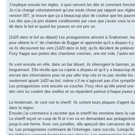
J’explique ensuite les règles, à quoi servent les dés et comment fonctio
Je n’ai changé volontairement qu’une seule chose par rapport aux règles,
version 007, je trouve que ça a beaucoup plus de couleur que les pauvr
Les dés que j’ai pris étaient conditionnés par ceux que j’avais sous la m
dé dans le bol et quand les joueurs en ont pris un.
(1d20 dans le bol au départ)
Les protagonistes arrivent à Snaketown, lou
pour obtenir le n° de chambre de Bugger et apprendre qu’il a disparu il y
où ils découvrent les vers
(1d20 dans le bol)
, qu’ils décident de préleve
Foxy frappe aux portes des chambres voisines, une est vide, l’autre est
Ils vont ensuite en ville, dans un bar désert, ils interrogent le barman, p
longuement. Elle révèle que sa copine a disparu et qu’il y a beaucoup de
encore des informations pour ne pas aller trop vite et ne pas révéler les
seulement ajouté 1d20 au bol, même s’il ne s’agissait pas d’un symptô
Les protagonistes vont ensuite se coucher. Foxy rêve qu’elle prend une 
des vers lui coulent des oreilles et se répandent partout
(chaque joueur 
Le lendemain, ils vont voir le sheriff. Ils sortent leurs plaques d’agent d
dans la région.
Ensuite j’ai commencé à raconter que le sheriff les emmène dans la cam
Le sheriff reçoit un coup de fil et s’en va en demandant aux protagonistes
jusqu’à une ferme. Avec ses jumelles, elle aperçoit des carcasses de 
lui. Les protagonistes continuent de l’interroger, sans succès. Lorsqu’il
les fédéraux viennent fourrer leur nez chez lui. Les protagonistes lui de