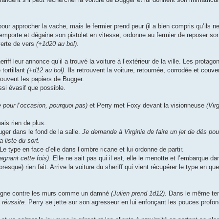
pour approcher la vache, mais le fermier prend peur (il a bien compris qu’ils n
emporte et dégaine son pistolet en vitesse, ordonne au fermier de reposer son f
verte de vers
(+1d20 au bol)
.
eriff leur annonce qu’il a trouvé la voiture à l’extérieur de la ville. Les protago
tortillant
(+d12 au bol)
. Ils retrouvent la voiture, retournée, corrodée et cou
trouvent les papiers de Bugger.
ssi évasif que possible.
e pour l’occasion, pourquoi pas)
et Perry met Foxy devant la visionneuse
(Vir
ais rien de plus.
uger dans le fond de la salle.
Je demande à Virginie de faire un jet de dés pou
 liste du sort.
 Le type en face d’elle dans l’ombre ricane et lui ordonne de partir.
agnant cette fois)
. Elle ne sait pas qui il est, elle le menotte et l’embarque da
resque) rien fait. Arrive la voiture du sheriff qui vient récupérer le type en que
et cogne contre les murs comme un damné
(Julien prend 1d12)
. Dans le même te
 réussite.
Perry se jette sur son agresseur en lui enfonçant les pouces profo