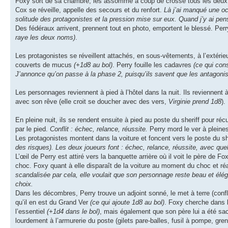
Foxy sort de sa chambre, les assomme à coup de crosse tous les deux et 
Cox se réveille, appelle des secours et du renfort.
Là j’ai manqué une oc
solitude des protagonistes et la pression mise sur eux. Quand j’y ai pensé, 
Des fédéraux arrivent, prennent tout en photo, emportent le blessé. Perr
raye les deux noms)
.
Les protagonistes se réveillent attachés, en sous-vêtements, à l’extérie
couverts de mucus
(+1d8 au bol)
. Perry fouille les cadavres
(ce qui con
J’annonce qu’on passe à la phase 2, puisqu’ils savent que les antagoniste
Les personnages reviennent à pied à l’hôtel dans la nuit. Ils reviennent
avec son rêve (elle croit se doucher avec des vers,
Virginie prend 1d8
).
En pleine nuit, ils se rendent ensuite à pied au poste du sheriff pour récup
par le pied.
Conflit : échec, relance, réussite.
Perry mord le ver à pleines
Les protagonistes montent dans la voiture et foncent vers le poste du sh
des risques). Les deux joueurs font : échec, relance, réussite, avec que
L’œil de Perry est attiré vers la banquette arrière où il voit le père de F
choc. Foxy quant à elle disparaît de la voiture au moment du choc et réa
scandalisée par cela, elle voulait que son personnage reste beau et élég
choix.
Dans les décombres, Perry trouve un adjoint sonné, le met à terre (confl
qu’il en est du Grand Ver
(ce qui ajoute 1d8 au bol)
. Foxy cherche dans l
l’essentiel
(+1d4 dans le bol)
, mais également que son père lui a été sac
lourdement à l’armurerie du poste (gilets pare-balles, fusil à pompe, g