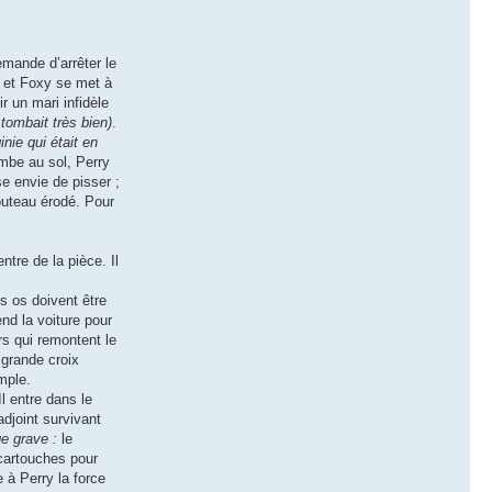
emande d’arrêter le
t et Foxy se met à
r un mari infidèle
tombait très bien)
.
nie qui était en
ombe au sol, Perry
se envie de pisser ;
couteau érodé. Pour
ntre de la pièce. Il
es os doivent être
nd la voiture pour
rs qui remontent le
 grande croix
mple.
l entre dans le
adjoint survivant
e grave :
le
 cartouches pour
e à Perry la force