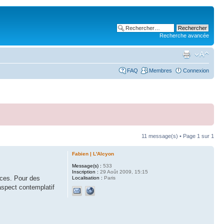
Recherche avancée
FAQ
Membres
Connexion
11 message(s) • Page
1
sur
1
Fabien | L'Alcyon
Message(s) :
533
Inscription :
29 Août 2009, 15:15
nces. Pour des
Localisation :
Paris
aspect contemplatif