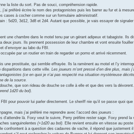
nne la liste du sort. Pas de souci, compréhension rapide.
 j’ai préféré écrire le nom des protagonistes puis les barrer au fur et à mes
es cases à cocher comme sur un formulaire administratif.
ain : 5d20, 3d12, 3d8 et 2d4. Autant que possible, je vais essayer de signaler
ent une chambre dans le motel tenu par un gérant adipeux et tabagiste. Ils di
 a deux jours. Ils prennent possession de leur chambre et vont ensuite fouille
r et d’envoyer au labo du FBI.
 occupée par un routier en train de regarder un porno et arrivé récemment.
uis une prostituée, qui semble effrayée. Ils la ramènent au motel et l’y interrog
 disparitions dans cette ville.
Les joueurs m’ont pressé d’en dire plus, mais j’
 antagonistes (ce en quoi je n’ai pas respecté ma situation mystérieuse décrite
me de la source.
douche, que son rideau de douche se colle à elle et que des vers la dévorent
prend 1d20 du bol)
.
u FBI pour pouvoir lui parler directement. Le sheriff nie qu’il se passe quoi que
pagne, mais j’ai préféré me reprendre avec l’accord des joueurs :
 d’attendre là. Foxy veut le suivre, Perry préfère rester sage. Foxy prend la v
vaches sanguinolentes
(+1d20 au bol)
. Elle revient ensuite en vitesse au poste
s le confrontent à a question des cadavres de vache, il répond que justement il
mandent s’il peut rechercher la voiture de Bugger et lui donnent son immatricul