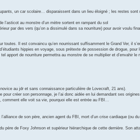
upants, un car scolaire… disparaissent dans un lieu éloigné ; les restes sont
nt de l’asticot au monstre d’un mètre sortent en rampant du sol
térieur par des vers (qu’on a dissimulé dans sa nourriture) pour avoir voulu fin
r toutes. Il est convaincu qu’en nourrissant suffisamment le Grand Ver, il s’
e d’étudiants hippies en voyage, sous prétexte de possession de drogue, pour 
un tel apport de nourriture permettra au monstre de se multiplier et d’envahir le
 novice au jdr et sans connaissance particulière de Lovecraft, 21 ans).
e pour créer son personnage, je l’ai donc aidée en lui demandant ses origines
un, comment elle voit sa vie, pourquoi elle est entrée au FBI…
t l’alliance de son père, ancien agent du FBI, mort d’un crise cardiaque (ou d
 du père de Foxy Johnson et supérieur hiérarchique de cette dernière. Son atta