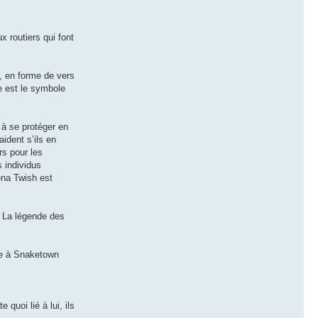
x routiers qui font
s, en forme de vers
le est le symbole
 à se protéger en
aident s’ils en
rs pour les
s individus
ena Twish est
s La légende des
ape à Snaketown
quoi lié à lui, ils