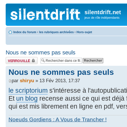
silentdrift.net
jeux de rôle indépendants
Index du forum
‹
les rubriques archivées
‹
Hors-sujet
Nous ne sommes pas seuls
Fil verrouillé
Nous ne sommes pas seuls
par
shiryu
» 13 Fév 2013, 17:37
le scriptorium
s'intéresse à l'autopublicat
Et
un blog
recense aussi ce qui est déjà f
qui est mis librement en ligne en pdf, v
Noeuds Gordiens : A Vous de Trancher !