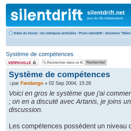
silentdrift.net
jeux de rôle indépendants
Index du forum
‹
les rubriques archivées
‹
Proto-silendtift
‹
Ancienne "Idées
Système de compétences
Fil verrouillé
Système de compétences
par
Fandango
» 02 Sep 2004, 15:28
Voici en gros le système que j'ai comm
; on en a discuté avec Artanis, je joins un
discussion.
Les compétences possèdent un niveau d