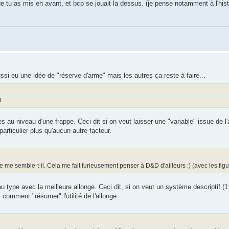
 tu as mis en avant, et bcp se jouait la dessus. (je pense notamment à l'histo
ssi eu une idée de "réserve d'arme" mais les autres ça reste à faire...
.
s au niveau d'une frappe. Ceci dit si on veut laisser une "variable" issue de l'
particulier plus qu'aucun autre facteur.
 me semble-t-il. Cela me fait furieusement penser à D&D d'ailleurs :) (avec les figu
ype avec la meilleure allonge. Ceci dit, si on veut un système descriptif (1
 comment "résumer" l'utilité de l'allonge.