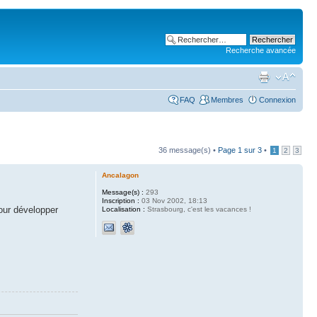
Recherche avancée
FAQ
Membres
Connexion
36 message(s) •
Page
1
sur
3
•
1
2
3
Ancalagon
Message(s) :
293
Inscription :
03 Nov 2002, 18:13
pour développer
Localisation :
Strasbourg, c'est les vacances !