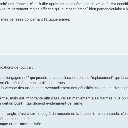
icacité des frappes, c'est à dire après les considérations de vélocité, est condi
ujours nettement moins efficace qu'un impact "franc" bien perpendiculaire à la
ui mes pensées concernant l'attaque armée.
lications de tout ça :
d'engagement" qui précère chacun d'eux et celle de "replacement" qui le sui
t être liées à la maniabilité des armes.
la vitesse des attaques et éventuellement des pénalités sur les jets d'attaqu
l'arme, mais est importante afin d'assurer un maniement aisé d'armes plus ou 
un certain point... qui dépend évidemment de l'arme).
t l'angle, c'est à dire le degré de réussite de la frappe. Et bien entendu, c'es
mée en blessures !
que et de l'arme utilisée.