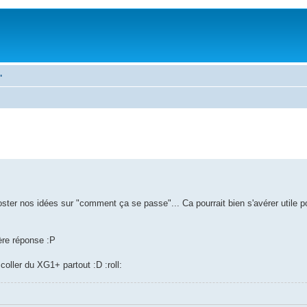
"
ster nos idées sur "comment ça se passe"... Ca pourrait bien s'avérer utile 
ère réponse :P
 coller du XG1+ partout :D :roll: