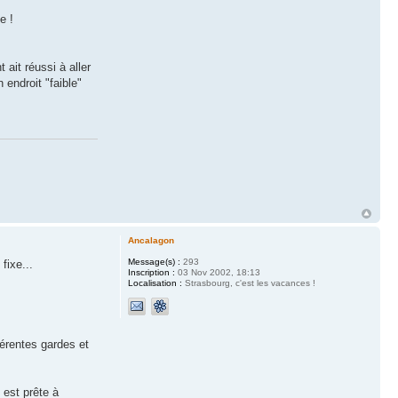
e !
 ait réussi à aller
 endroit "faible"
Ancalagon
Message(s) :
293
fixe...
Inscription :
03 Nov 2002, 18:13
Localisation :
Strasbourg, c'est les vacances !
férentes gardes et
 est prête à