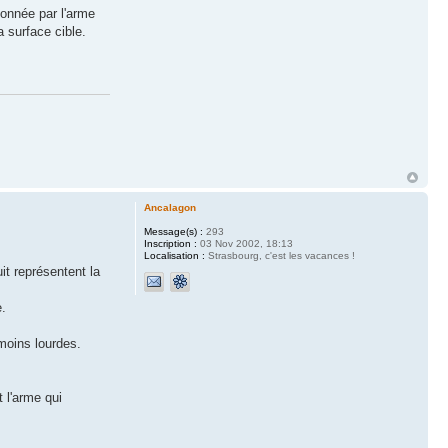
tionnée par l'arme
 surface cible.
Ancalagon
Message(s) :
293
Inscription :
03 Nov 2002, 18:13
Localisation :
Strasbourg, c'est les vacances !
t représentent la
e.
moins lourdes.
t l'arme qui