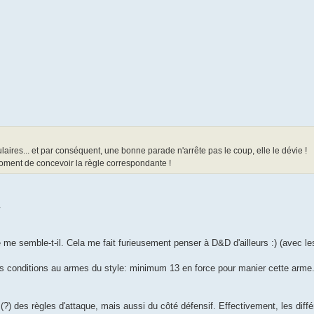
ires... et par conséquent, une bonne parade n'arrête pas le coup, elle le dévie !
u moment de concevoir la règle correspondante !
.
 me semble-t-il. Cela me fait furieusement penser à D&D d'ailleurs :) (avec les
e des conditions au armes du style: minimum 13 en force pour manier cette arme
 (?) des règles d'attaque, mais aussi du côté défensif. Effectivement, les diff