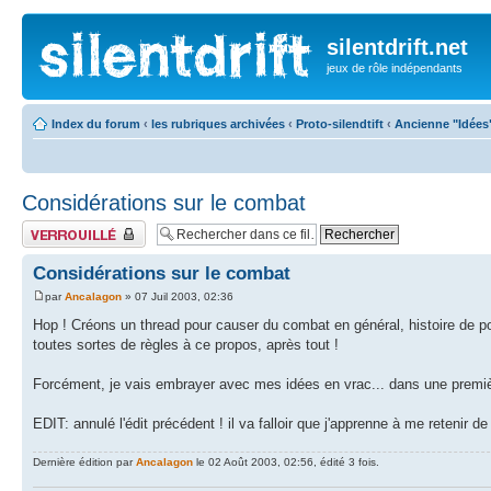
silentdrift.net
jeux de rôle indépendants
Index du forum
‹
les rubriques archivées
‹
Proto-silendtift
‹
Ancienne "Idées
Considérations sur le combat
Fil verrouillé
Considérations sur le combat
par
Ancalagon
» 07 Juil 2003, 02:36
Hop ! Créons un thread pour causer du combat en général, histoire de po
toutes sortes de règles à ce propos, après tout !
Forcément, je vais embrayer avec mes idées en vrac... dans une premi
EDIT: annulé l'édit précédent ! il va falloir que j'apprenne à me retenir de
Dernière édition par
Ancalagon
le 02 Août 2003, 02:56, édité 3 fois.