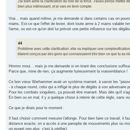
J'ai bien aimé la clarification du rôle de la force. J'avais pensé mettr
bien plus intéressant, et je vais en tenir compte.
Vrai... mais quand même, je me demande si dans certains cas on pourrait
mains. Est-ce que l'effet de levier, dont toute arme à 2 mains valable t
l'arme, ou est-ce qu'on doit lui prévoir une petite influence sur les dégâts
Problème avec cette clarification: elle va impliquer une complexification
étaient conçus par des gens qui connaissaient très bien ce que tu as mis
Hmmm moui... mais je me demande si en tirant des conclusions suffisamm
Parce que, mine de rien, ça augmente furieusement la vraisemblance !
Ce bon vieux Warhammer avait un système marrant, à savoir les "passes d
- à chaque round, celui qui a infligé le plus de dégâts à son adversaire 
Pour les combats singuliers, ça pouvait être marrant. Mais dès qu'il s'ag
En bien ou en mal, il y a quelque chose à retenir de cette règle, sans oubli
Ce que je dirais pour le moment :
Il faut choisir comment mesurer l'allonge. Pour bien faire ce travail, il 
distance exacte, on a accès à une panoplie de mouvements plus ou moins
un expert non plus, c'est à vérifier).