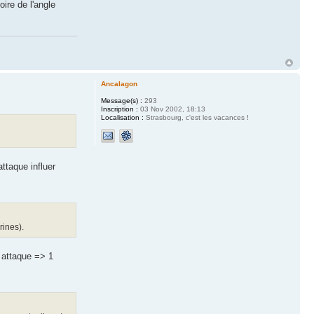
ire de l'angle
Ancalagon
Message(s) :
293
Inscription :
03 Nov 2002, 18:13
Localisation :
Strasbourg, c'est les vacances !
attaque influer
rines).
 attaque => 1