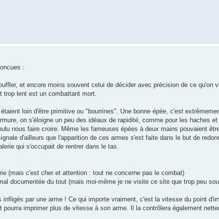
concues :
ffler, et encore moins souvent celui de décider avec précision de ce qu'on va
t trop lent est un combattant mort.
taient loin d'être primitive ou "bourrines". Une bonne épée, c'est extrêmeme
armure, on s'éloigne un peu des idéaux de rapidité, comme pour les haches e
ulu nous faire croire. Même les fameuses épées à deux mains pouvaient être 
ale d'ailleurs que l'apparition de ces armes s'est faite dans le but de redonn
alerie qui s'occupait de rentrer dans le tas.
ie (mais c'est cher et attention : tout ne concerne pas le combat)
as mal documentée du tout (mais moi-même je ne visite ce site que trop peu so
s infligés par une arme ! Ce qui importe vraiment, c'est la vitesse du point d'i
rt pourra imprimer plus de vitesse à son arme. Il la contrôlera également net