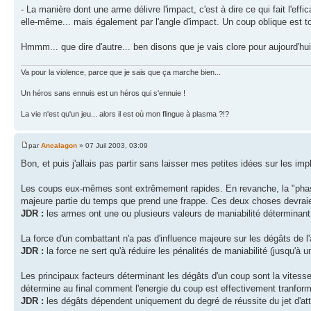
- La manière dont une arme délivre l'impact, c'est à dire ce qui fait l'eff
elle-même... mais également par l'angle d'impact. Un coup oblique est to
Hmmm... que dire d'autre... ben disons que je vais clore pour aujourd'h
Va pour la violence, parce que je sais que ça marche bien...
Un héros sans ennuis est un héros qui s'ennuie !
La vie n'est qu'un jeu... alors il est où mon flingue à plasma ?!?
par
Ancalagon
» 07 Juil 2003, 03:09
Bon, et puis j'allais pas partir sans laisser mes petites idées sur les imp
Les coups eux-mêmes sont extrêmement rapides. En revanche, la "phase 
majeure partie du temps que prend une frappe. Ces deux choses devraien
JDR :
les armes ont une ou plusieurs valeurs de maniabilité déterminant 
La force d'un combattant n'a pas d'influence majeure sur les dégâts de 
JDR :
la force ne sert qu'à réduire les pénalités de maniabilité (jusqu'à 
Les principaux facteurs déterminant les dégâts d'un coup sont la vitesse e
détermine au final comment l'energie du coup est effectivement tranfor
JDR :
les dégâts dépendent uniquement du degré de réussite du jet d'atta