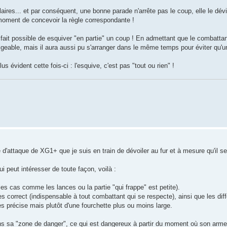
res... et par conséquent, une bonne parade n'arrête pas le coup, elle le dévi
u moment de concevoir la règle correspondante !
 fait possible de esquiver "en partie" un coup ! En admettant que le combattant
gligeable, mais il aura aussi pu s'arranger dans le même temps pour éviter qu'un
lus évident cette fois-ci : l'esquive, c'est pas "tout ou rien" !
'attaque de XG1+ que je suis en train de dévoiler au fur et à mesure qu'il se 
i peut intéresser de toute façon, voilà :
es cas comme les lances ou la partie "qui frappe" est petite).
s correct (indispensable à tout combattant qui se respecte), ainsi que les dif
ès précise mais plutôt d'une fourchette plus ou moins large.
ans sa "zone de danger", ce qui est dangereux à partir du moment où son arme