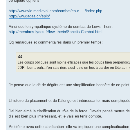
Je rajoute qq liens:
http://www.vie-medieval.com/combat/cour ... /index.php
http://www.agaa.ch/spip/
Ainsi que le sympathique système de combat de Lews Therin:
http://membres.lycos.fr/lewstherin/Sanctis-Combat.html
Qq remarques et commentaires dans un premier temps:
Les coups obliques sont moins efficaces que les coups bien perpendicula
JDR : ben... euh... j'en sais rien, c'est juste un truc à garder en tête a
Je pense que le dé de dégâts est une simplification honnête de ce point
L'histoire du placement et de l'allonge est intéressante, mais compliquée
J'ai bien aimé la clarification du rôle de la force. J'avais pensé mettr
dis est bien plus intéressant, et je vais en tenir compte.
Problème avec cette clarification: elle va impliquer une complexification