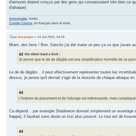
d'armures étaient conçus par des gens qui connaissaient très bien ce que
d'attaque)
Innommable
: hurlez.
Zombie Cinema
, en français dans le texte.
par
Ancalagon
» 14 Juil 2003, 04:26
Miam, des liens ! Bon, Sanctis j'ai été mater un peu ça vu que j'avais au
the silent bard a écrit :
Je pense que le dé de dégâts est une simplification honnête de ce point
Le dé de dégâts... il peut effectivement représenter toutes les incertitude
dessus, je pense qu'il devrait s'agir de la réussite de chaque attaque en 
L'histoire du placement et de l'allonge est intéressante, mais compliquée
Ca dépend... par exemple Shadowrun donnait simplement un avantage au t
frappe), il faudrait sans doute un truc plus poussé. Le tout est de trouver