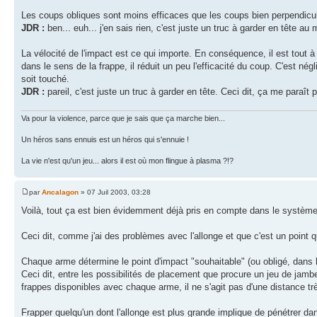
Les coups obliques sont moins efficaces que les coups bien perpendiculai
JDR :
ben... euh... j'en sais rien, c'est juste un truc à garder en tête a
La vélocité de l'impact est ce qui importe. En conséquence, il est tout à
dans le sens de la frappe, il réduit un peu l'efficacité du coup. C'est né
soit touché.
JDR :
pareil, c'est juste un truc à garder en tête. Ceci dit, ça me paraît p
Va pour la violence, parce que je sais que ça marche bien...
Un héros sans ennuis est un héros qui s'ennuie !
La vie n'est qu'un jeu... alors il est où mon flingue à plasma ?!?
par
Ancalagon
» 07 Juil 2003, 03:28
Voilà, tout ça est bien évidemment déjà pris en compte dans le système d
Ceci dit, comme j'ai des problèmes avec l'allonge et que c'est un point qu
Chaque arme détermine le point d'impact "souhaitable" (ou obligé, dans l
Ceci dit, entre les possibilités de placement que procure un jeu de jambe
frappes disponibles avec chaque arme, il ne s'agit pas d'une distance tr
Frapper quelqu'un dont l'allonge est plus grande implique de pénétrer d