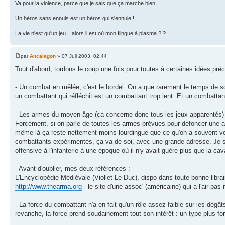
Va pour la violence, parce que je sais que ça marche bien...
Un héros sans ennuis est un héros qui s'ennuie !
La vie n'est qu'un jeu... alors il est où mon flingue à plasma ?!?
par
Ancalagon
» 07 Juil 2003, 02:44
Tout d'abord, tordons le coup une fois pour toutes à certaines idées pré
- Un combat en mêlée, c'est le bordel. On a que rarement le temps de sou
un combattant qui réfléchit est un combattant trop lent. Et un combattan
- Les armes du moyen-âge (ça concerne donc tous les jeux apparentés) é
Forcément, si on parle de toutes les armes prévues pour défoncer une 
même là ça reste nettement moins lourdingue que ce qu'on a souvent vo
combattants expérimentés, ça va de soi, avec une grande adresse. Je sign
offensive à l'infanterie à une époque où il n'y avait guère plus que la cav
- Avant d'oublier, mes deux références :
L'Encyclopédie Médiévale (Viollet Le Duc), dispo dans toute bonne librair
http://www.thearma.org
- le site d'une assoc' (américaine) qui a l'air p
- La force du combattant n'a en fait qu'un rôle assez faible sur les dégât
revanche, la force prend soudainement tout son intérêt : un type plus fo