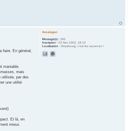
Ancalagon
Message(s) :
293
Inscription :
03 Nov 2002, 18:13
Localisation :
Strasbourg, c'est les vacances !
 faire. En général,
nt maniable.
t masses, mais
utilisée, par des
er une utilité
uvent)
mpact. Et là, en
tement mieux.