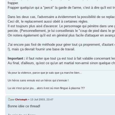
frapper.
Frapper quelqu'un qui a "percé" la garde de l'arme, c'est à dire qu'il est 
Dans les deux cas, l'adversaire a évidemment la possibilité de se replace
Ceci dit, le replacement aussi obéit à certaines règles.
Il est toujours plus aisé d'avancer. Le personnage qui pénètre dans une g
percée. (Personnellement, je lui conseillerais le "coup de pied dans le g
On notera également qu'il est en général plus facile d'attaquer en avança
J'ai encore pas fixé de méthode pour gérer tout ça proprement, d'autant q
!), mais ça devrait fournir une base de travail.
Important :
il faut noter que tout ça est tout à fait valable concernant 
Au final, d'ailleurs, qu'est ce qu'un art martial non-armé sinon quelque
Va pour la violence, parce que je sais que ça marche bien...
Un héros sans ennuis est un héros qui s'ennuie !
La vie n'est qu'un jeu... alors il est où mon flingue à plasma ?!?
par
Christoph
» 13 Juil 2003, 23:47
Bonne idée ce thread!