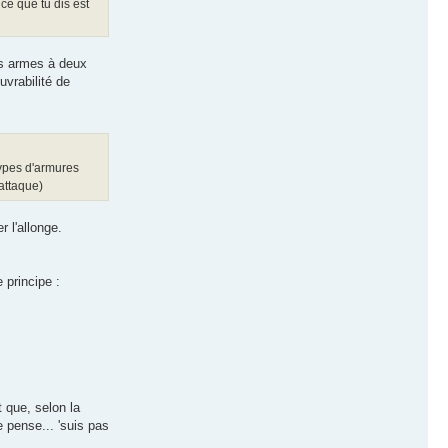
ce que tu dis est
es armes à deux
uvrabilité de
 types d'armures
'attaque)
 l'allonge.
 principe :
t que, selon la
 pense... 'suis pas