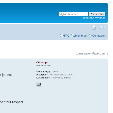
Recherche avancée
FAQ
Membres
Connexion
1 message • Page
1
sur
1
Christoph
modo-admin
Message(s) :
2949
n jeu est
Inscription :
07 Sep 2002, 18:40
Localisation :
Yverdon, Suisse
ser tout l'aspect