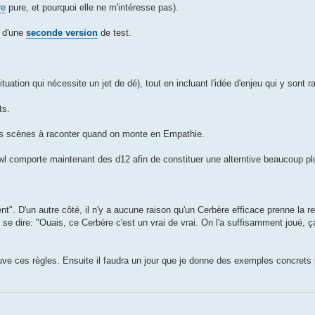
re
pure, et pourquoi elle ne m'intéresse pas).
n d'une
seconde version
de test.
situation qui nécessite un jet de dé), tout en incluant l'idée d'enjeu qui y sont r
ts.
des scènes à raconter quand on monte en Empathie.
öwl comporte maintenant des d12 afin de constituer une alterntive beaucoup pl
". D'un autre côté, il n'y a aucune raison qu'un Cerbère efficace prenne la ret
ut se dire: "Ouais, ce Cerbère c'est un vrai de vrai. On l'a suffisamment joué, ç
reuve ces règles. Ensuite il faudra un jour que je donne des exemples concret