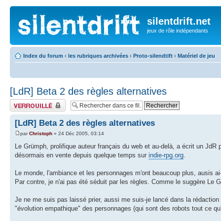
silentdrift.net
jeux de rôle indépendants
Index du forum
‹
les rubriques archivées
‹
Proto-silendtift
‹
Matériel de jeu
[LdR] Beta 2 des règles alternatives
Fil verrouillé
[LdR] Beta 2 des règles alternatives
par
Christoph
» 24 Déc 2005, 03:14
Le Grümph, prolifique auteur français du web et au-delà, a écrit un JdR 
désormais en vente depuis quelque temps sur
indie-rpg.org
.
Le monde, l'ambiance et les personnages m'ont beaucoup plus, ausis ai-j
Par contre, je n'ai pas été séduit par les règles. Comme le suggère Le 
Je ne me suis pas laissé prier, aussi me suis-je lancé dans la rédaction d
"évolution empathique" des personnages (qui sont des robots tout ce qu'il