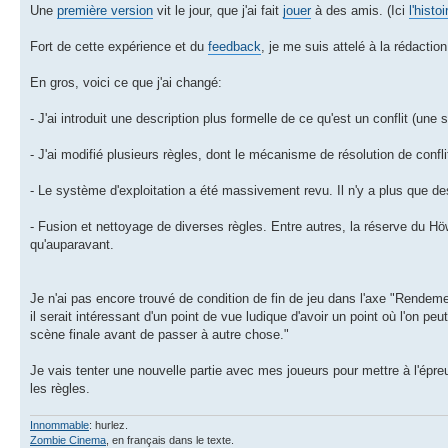
Une
première version
vit le jour, que j'ai fait
jouer
à des amis. (Ici
l'histoi
Fort de cette expérience et du
feedback
, je me suis attelé à la rédactio
En gros, voici ce que j'ai changé:
- J'ai introduit une description plus formelle de ce qu'est un conflit (une 
- J'ai modifié plusieurs règles, dont le mécanisme de résolution de confli
- Le système d'exploitation a été massivement revu. Il n'y a plus que 
- Fusion et nettoyage de diverses règles. Entre autres, la réserve du H
qu'auparavant.
Je n'ai pas encore trouvé de condition de fin de jeu dans l'axe "Rendement
il serait intéressant d'un point de vue ludique d'avoir un point où l'on pe
scène finale avant de passer à autre chose."
Je vais tenter une nouvelle partie avec mes joueurs pour mettre à l'ép
les règles.
Innommable
: hurlez.
Zombie Cinema
, en français dans le texte.