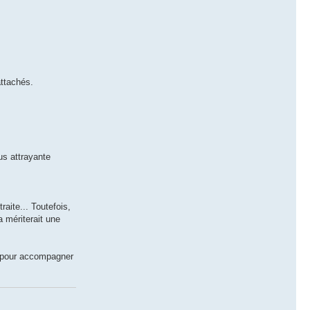
attachés.
us attrayante
raite... Toutefois,
a mériterait une
s pour accompagner