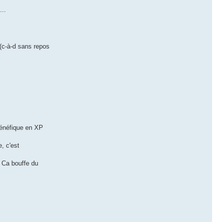
...
 (c-à-d sans repos
 bénéfique en XP
, c'est
. Ca bouffe du