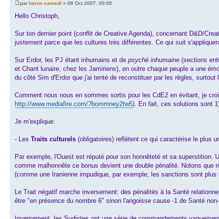
par
baron samedi
» 08 Oct 2007, 00:05
Hello Christoph,
Sur ton dernier point (conflit de Creative Agenda), concernant D&D/Crea
justement parce que les cultures très différentes. Ce qui suit s'applique
Sur Erdor, les PJ étant inhumains et de
psyché inhumaine
(sections ent
et Chant lunaire, chez les Jamiriens), en outre chaque peuple a une émoti
du côté Sim d'Erdor que j'ai tenté de reconstituer par les règles, surtout l
Comment nous nous en sommes sortis pour les CdE2 en évitant, je crois, 
http://www.mediafire.com/?bommney2tw5
). En fait, ces solutions sont 
Je m'explique:
- Les
Traits culturels
(obligatoires) reflètent ce qui caractérise le plus u
Par exemple, l'Ouest est réputé pour son honnêteté et sa superstition. 
comme malhonnête ce bonus devient une double pénalité. Notons que rien 
(comme une Iranienne impudique, par exemple; les sanctions sont plus 
Le Trait négatif marche inversement: des pénalités à la Santé relationnel
être "en présence du nombre 6" sinon l'angoisse cause -1 de Santé non-lé
Inversement, les Sudistes ont une série de commandements vaguement in