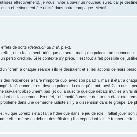
ilisez effectivement), je vous invite à ouvrir un nouveau sujet, car je desti
 qui a effectivement été utilisé dans notre campagne. Merci!
effets de sorts (
détection du mal
, p.ex).
n effet, on a facilement l'idée que ce serait mal qu'un paladin tue un innocent
 un perso crédible. Si le contexte s'y prête, il est tout à fait possible de justifi
un "cran" à chaque séance s'ils le désiraient et si les actions de leurs persos 
is des réticences à faire n'importe quoi avec son paladin, mais il était à chaq
changé d'allégeance et est devenu paladin du dieu qu'ils ont tués! Ca a aussi p
e suivaient absolument pas (et qui a suscité quelque débats inutiles à vrai di
épendant de l'alignement. En effet, l'efficacité à casser du streum étant directe
problème dans une démarche ludiste s'il y a dissension dans le groupe. De pl
s, vu que Lorenz s'était fait à l'idée que dans le jeu de rôle il fallait jouer son
me effet même en-dehors des rôlistes!) Il a cependant laissé tomber cette i