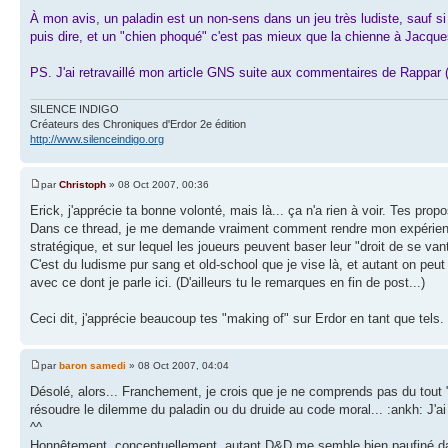
À mon avis, un paladin est un non-sens dans un jeu très ludiste, sauf si 
puis dire, et un "chien phoqué" c'est pas mieux que la chienne à Jacques
PS. J'ai retravaillé mon article GNS suite aux commentaires de Rappar (
SILENCE INDIGO
Créateurs des Chroniques d'Erdor 2e édition
http://www.silenceindigo.org
par
Christoph
» 08 Oct 2007, 00:36
Erick, j'apprécie ta bonne volonté, mais là... ça n'a rien à voir. Tes pr
Dans ce thread, je me demande vraiment comment rendre mon expérienc
stratégique, et sur lequel les joueurs peuvent baser leur "droit de se vant
C'est du ludisme pur sang et old-school que je vise là, et autant on peut
avec ce dont je parle ici. (D'ailleurs tu le remarques en fin de post...)
Ceci dit, j'apprécie beaucoup tes "making of" sur Erdor en tant que tels. N
par
baron samedi
» 08 Oct 2007, 04:04
Désolé, alors... Franchement, je crois que je ne comprends pas du tout 
résoudre le dilemme du paladin ou du druide au code moral... :ankh: J'ai
^^
Honnêtement, conceptuellement, autant D&D me semble bien paufiné dans 