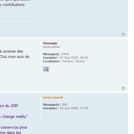
s contributions
Christoph
modo-admin
e à amener des
Message(s) :
2949
. D'où mon avis de
Inscription :
07 Sep 2002, 18:40
Localisation :
Yverdon, Suisse
baron samedi
Message(s) :
369
rso du JDR
Inscription :
29 Juin 2006, 17:53
 change reality".
s casse-cou pour
Même dans les