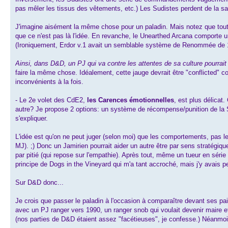
pas mêler les tissus des vêtements, etc.) Les Sudistes perdent de la santé
J'imagine aisément la même chose pour un paladin. Mais notez que tout 
que ce n'est pas là l'idée. En revanche, le Unearthed Arcana comporte 
(Ironiquement, Erdor v.1 avait un semblable système de Renommée de 1
Ainsi, dans D&D, un PJ qui va contre les attentes de sa culture pourrai
faire la même chose. Idéalement, cette jauge devrait être "conflicted" 
inconvénients à la fois.
- Le 2e volet des CdE2,
les Carences émotionnelles
, est plus délicat
autre? Je propose 2 options: un système de récompense/punition de la S
s'expliquer.
L'idée est qu'on ne peut juger (selon moi) que les comportements, pas le
MJ). ;) Donc un Jamirien pourrait aider un autre être par sens stratégique
par pitié (qui repose sur l'empathie). Après tout, même un tueur en série 
principe de Dogs in the Vineyard qui m'a tant accroché, mais j'y avais pe
Sur D&D donc...
Je crois que passer le paladin à l'occasion à comparaître devant ses pair
avec un PJ ranger vers 1990, un ranger snob qui voulait devenir maire et 
(nos parties de D&D étaient assez "facétieuses", je confesse.) Néanmoin