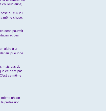
a couleur jaune).
'y pose à D&D vu
à la même chose.
e sens pourrait
ntages et des
 en aidre à un
der au joueur de
eu, mais pas du
 que ce n'est pas
:) C'est ce même
t la même chose
la profession...