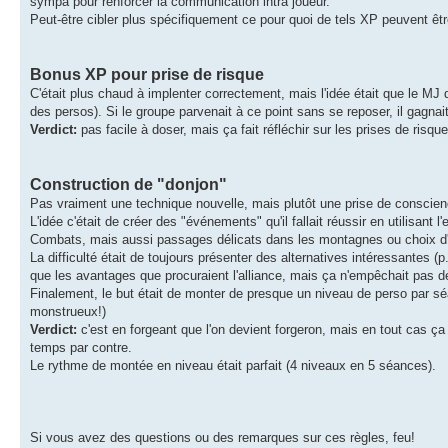
sympa pour renforcer la communication intra joueur.
Peut-être cibler plus spécifiquement ce pour quoi de tels XP peuvent être 
Bonus XP pour prise de risque
C'était plus chaud à implenter correctement, mais l'idée était que le MJ
des persos). Si le groupe parvenait à ce point sans se reposer, il gagn
Verdict:
pas facile à doser, mais ça fait réfléchir sur les prises de risqu
Construction de "donjon"
Pas vraiment une technique nouvelle, mais plutôt une prise de conscien
L'idée c'était de créer des "événements" qu'il fallait réussir en utilisant
Combats, mais aussi passages délicats dans les montagnes ou choix d'a
La difficulté était de toujours présenter des alternatives intéressantes 
que les avantages que procuraient l'alliance, mais ça n'empêchait pas d
Finalement, le but était de monter de presque un niveau de perso par séa
monstrueux!)
Verdict:
c'est en forgeant que l'on devient forgeron, mais en tout cas ça
temps par contre.
Le rythme de montée en niveau était parfait (4 niveaux en 5 séances).
Si vous avez des questions ou des remarques sur ces règles, feu!