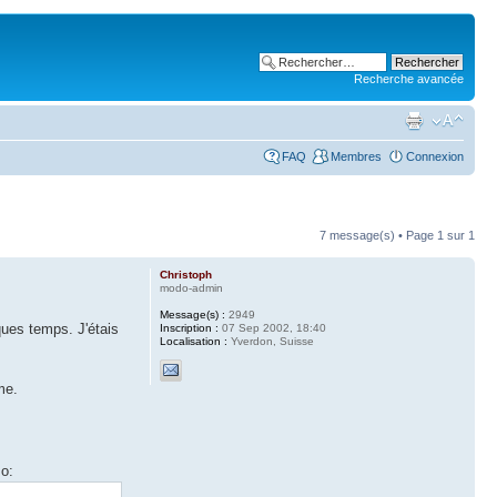
Recherche avancée
FAQ
Membres
Connexion
7 message(s) • Page
1
sur
1
Christoph
modo-admin
Message(s) :
2949
lques temps. J'étais
Inscription :
07 Sep 2002, 18:40
Localisation :
Yverdon, Suisse
me.
so: