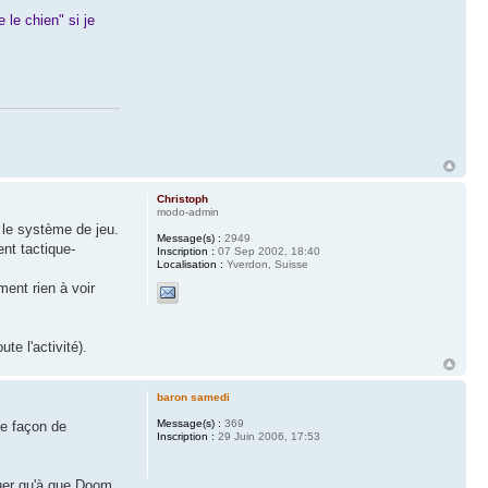
 le chien" si je
Christoph
modo-admin
s le système de jeu.
Message(s) :
2949
nt tactique-
Inscription :
07 Sep 2002, 18:40
Localisation :
Yverdon, Suisse
ment rien à voir
te l'activité).
baron samedi
Message(s) :
369
ne façon de
Inscription :
29 Juin 2006, 17:53
ouer qu'à que Doom