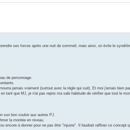
prendre ses forces après une nuit de sommeil, mais ainsi, on évite le syndr
veau de personnage.
sentants.
mourra jamais vraiment (surtout avec la règle qui suit). Et moi j'amais bien p
n tant que MJ, je n'ai pas repris ma sale habitude de vérifier que tout le mond
n son bon vouloir aux autres PJ.
thmer la montée en niveau.
ou encore à donner pour ne pas être "injuste". Il faudrait raffiner ce concept