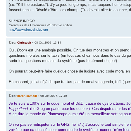
(i.e. "Kill the bastards"). J'y ai joué longtemps, mais toujours humorist
fassent sens... Désolé d'être hors-champ. (Tu devrais aller te coucher, d'
SILENCE INDIGO
Créateurs des Chroniques d'Erdor 2e édition
http://www.silenceindigo.org
par
Christoph
» 08 Oct 2007, 13:34
Oui,
Doom
est une analogie possible. On tue des monstres et on prend l
questions morales sur le tapis (en tout cas chez nous dans le cas du pal
sortir les questions morales du système (pas forcément du jeu!)
On pourrait peut-être faire quelque chose de ludiste
avec
code moral en 
En passant, je t'ai déjà dit que tu n'as pas de creative agenda, toi? (que
par
baron samedi
» 08 Oct 2007, 17:40
Je te suis à 100% sur le code moral et D&D: cause de dysfonctions. Jo
Puppetland
. (Le Grog en parle, pour les curieux). Ces disputes sur les 
À ce titre le monde de Planescape aurait été un merveilleux setting pour
On va pas se redisputer sur le GNS, hein? ;) J'accroche tout simpleme
voir "ce que ça donne", pour comprendre le système; gagner j'm'en fous,