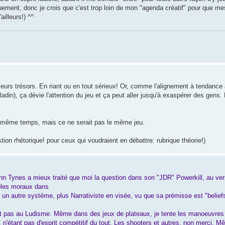
iquement, donc je crois que c'est trop loin de mon "agenda créatif" pour que me
ailleurs!) ^^
eurs trésors. En riant ou en tout sérieux! Or, comme l'alignement à tendanc
adin), ça dévie l'attention du jeu et ça peut aller jusqu'à exaspérer des gens
même temps, mais ce ne serait pas le même jeu.
stion rhétorique! pour ceux qui voudraient en débattre: rubrique théorie!)
hn Tynes a mieux traité que moi la question dans son "JDR" Powerkill, au ve
rôles moraux dans
 un autre système, plus Narrativiste en visée, vu que sa prémisse est "beliefs
nt pas au Ludisme. Même dans des jeux de plateaux, je tente les manoeuvre
 n'étant pas d'esprit compétitif du tout. Les shooters et autres, non merci. 