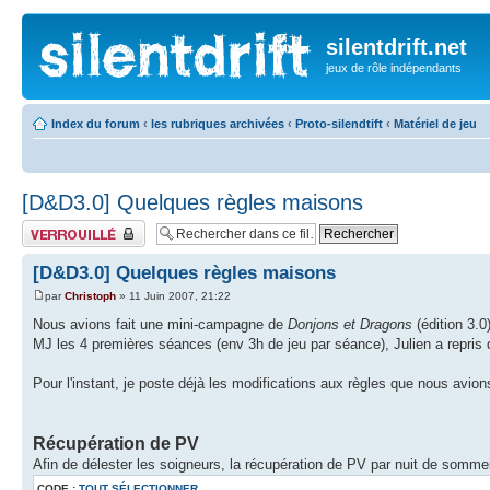
silentdrift.net
jeux de rôle indépendants
Index du forum
‹
les rubriques archivées
‹
Proto-silendtift
‹
Matériel de jeu
[D&D3.0] Quelques règles maisons
Fil verrouillé
[D&D3.0] Quelques règles maisons
par
Christoph
» 11 Juin 2007, 21:22
Nous avions fait une mini-campagne de
Donjons et Dragons
(édition 3.0
MJ les 4 premières séances (env 3h de jeu par séance), Julien a repris 
Pour l'instant, je poste déjà les modifications aux règles que nous avio
Récupération de PV
Afin de délester les soigneurs, la récupération de PV par nuit de somme
CODE :
TOUT SÉLECTIONNER