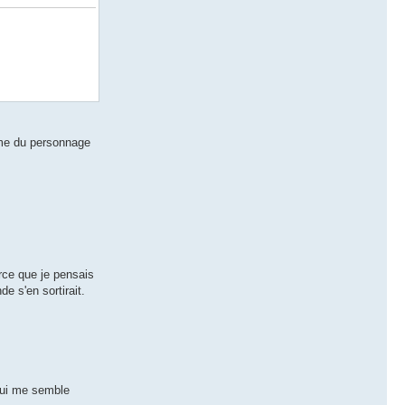
ôme du personnage
arce que je pensais
e s'en sortirait.
 qui me semble