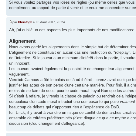
Si vous voulez partagez vos idées de règles (ou même celles que vous ut
complément au rapport de partie à venir et je veux me concentrer sur ce
par
Christoph
» 08 Août 2007, 20:24
Ah, j'ai oublié un des aspects les plus importants de nos modifications:
Alignement
Nous avons gardé les alignements dans le simple but de déterminer des 
L'alignement ne constituait en aucun cas une restriction du "roleplay". E
de l'interdire. Si le joueur a un minimum d'intérêt dans la partie, il voudra
un innocent.
Les joueurs avaient également la possibilité de changer leur alignement d'
vaguement.
Verdict:
Ca nous a ôté le balais de là où il était. Lorenz avait quelque fo
justifier les actes de son perso d'une certaine manière. Pour finir, il a 
moins de se faire de souci pour le code moral Loyal Bon que les autres n
Si c'était à refaire, je virerais la classe de paladin ou rendrait cela ind
scrupuleux d'un code moral introduit une composante qui pose
vraiment
beaucoup de débats qui n'apportent rien à l'expérience de D&D.
Ici, Erick, il y avait à vrai dire un risque de conflit de démarches créative
ensemble de critères prédéterminés (c'est dingue ce que ce mythe a com
discussion (d'où changement d'allégeance).