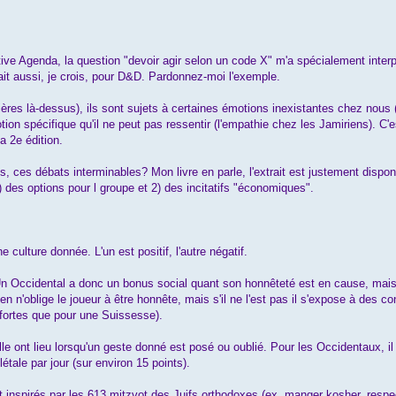
tive Agenda, la question "devoir agir selon un code X" m'a spécialement inter
rait aussi, je crois, pour D&D. Pardonnez-moi l'exemple.
ières là-dessus), ils sont sujets à certaines émotions inexistantes chez nou
on spécifique qu'il ne peut pas ressentir (l'empathie chez les Jamiriens). C'es
a 2e édition.
ces débats interminables? Mon livre en parle, l'extrait est justement disponib
1) des options pour l groupe et 2) des incitatifs "économiques".
ne culture donnée. L'un est positif, l'autre négatif.
Un Occidental a donc un bonus social quant son honnêteté est en cause, mais 
n'oblige le joueur à être honnête, mais s'il ne l'est pas il s'expose à des 
fortes que pour une Suissesse).
le ont lieu lorsqu'un geste donné est posé ou oublié. Pour les Occidentaux, il 
tale par jour (sur environ 15 points).
spirés par les 613 mitzvot des Juifs orthodoxes (ex. manger kosher, respec