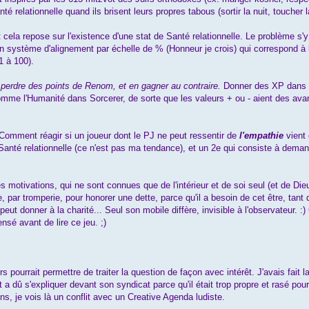
 relationnelle quand ils brisent leurs propres tabous (sortir la nuit, toucher l
cela repose sur l'existence d'une stat de Santé relationnelle. Le problème s
un système d'alignement par échelle de % (Honneur je crois) qui correspond 
 à 100).
t perdre des points de Renom, et en gagner au contraire.
Donner des XP dans c
comme l'Humanité dans Sorcerer, de sorte que les valeurs + ou - aient des ava
. Comment réagir si un joueur dont le PJ ne peut ressentir de
l'empathie
vient
anté relationnelle (ce n'est pas ma tendance), et un 2e qui consiste à deman
s motivations, qui ne sont connues que de l'intérieur et de soi seul (et de Di
, par tromperie, pour honorer une dette, parce qu'il a besoin de cet être, tant
peut donner à la charité... Seul son mobile diffère, invisible à l'observateur. 
nsé avant de lire ce jeu. ;)
s pourrait permettre de traiter la question de façon avec intérêt. J'avais fai
a dû s'expliquer devant son syndicat parce qu'il était trop propre et rasé pour 
s, je vois là un conflit avec un Creative Agenda ludiste.