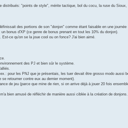
distribués: "points de style", mérite tactique, bol du cocu, la ruse du Sioux, 
 définissait des portions de son "donjon" comme étant faisable en une journée
ait un bonus d'XP (ce genre de bonus prenant en tout les 10% du donjon).
e. Est-ce qu'on se la joue cool ou on fonce? J'ai bien aimé.
ce.
 l'environnement des PJ et bien sûr le système.
lliés.
(p.ex.: pour les PNJ que je présentais, les tuer devait être grosso modo aussi
e se retourner contre eux au dernier moment).
nce de jeu (parce que mine de rien, si on arrive déjà à jouer 20 fois ensemble
 m'a bien amusé de réfléchir de manière aussi ciblée à la création de donjons