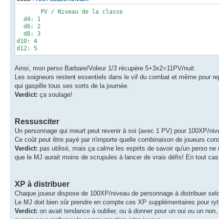
PV / Niveau de la classe
d4: 1
d6: 2
d8: 3
d10: 4
d12: 5
Ainsi, mon perso Barbare/Voleur 1/3 récupère 5+3x2=11PV/nuit.
Les soigneurs restent essentiels dans le vif du combat et même pour re
qui gaspille tous ses sorts de la journée.
Verdict:
ça soulage!
Ressusciter
Un personnage qui meurt peut revenir à soi (avec 1 PV) pour 100XP/ni
Ce coût peut être payé par n'importe quelle combinaison de joueurs con
Verdict:
pas utilisé, mais ça calme les esprits de savoir qu'un perso ne 
que le MJ aurait moins de scrupules à lancer de vrais défis! En tout cas e
XP à distribuer
Chaque joueur dispose de 100XP/niveau de personnage à distribuer selo
Le MJ doit bien sûr prendre en compte ces XP supplémentaires pour ry
Verdict:
on avait tendance à oublier, ou à donner pour un oui ou un non, 