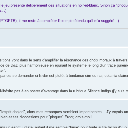
le jeu présente délibérément des situations en noir-et-blanc. Sinon ça "phoque
. ;)
PTGPTB), il me reste à compléter l'exemple étendu qu'il m'a suggéré. :)
opositions vont dans le sens d'amplifier la résonance des choix moraux à traver
e de D&D plus harmonieuse en épurant le système le long d'un tracé pureme
er".
 parfois se demander si Erdor est plutôt à tendance sim ou nar, cela n'a claire
'hésite pas à en poster d'avantage dans la rubrique Silence Indigo (j'y suis tou
"l'esprit donjon", alors mes remarques semblent impertinentes... J'y voyais u
 bien assez d'occasions pour "ploguer" Erdor, crois-moi!
un esprit ludiste, autant il me semble "brisé" pour toute autre façon d'y j