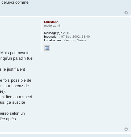
ne celui-ci comme
Christoph
modo-admin
Message(s) :
2949
Inscription :
07 Sep 2002, 18:40
Localisation :
Yverdon, Suisse
. Mais pas besoin
er qu'un paladin tue
le justifiaient
ue fois possible de
ermis a Lorenz de
re).
ment liée au respect
us, ça suscite
 perso selon un
dée après