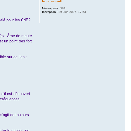
baron samedi
Message(s) :
369
Inscription :
29 Juin 2006, 17:53
pelé pour les CdE2
s (ex. Âme de meute
t un point très fort
le sur ce lien :
s'il est découvert
conséquences
s'agit de toujours
ter le sabbat, ne