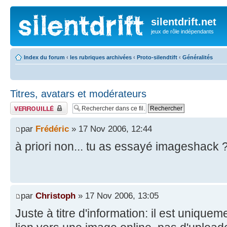
silentdrift.net
jeux de rôle indépendants
Index du forum
‹
les rubriques archivées
‹
Proto-silendtift
‹
Généralités
Titres, avatars et modérateurs
Fil verrouillé
par
Frédéric
» 17 Nov 2006, 12:44
à priori non... tu as essayé imageshack 
par
Christoph
» 17 Nov 2006, 13:05
Juste à titre d'information: il est unique