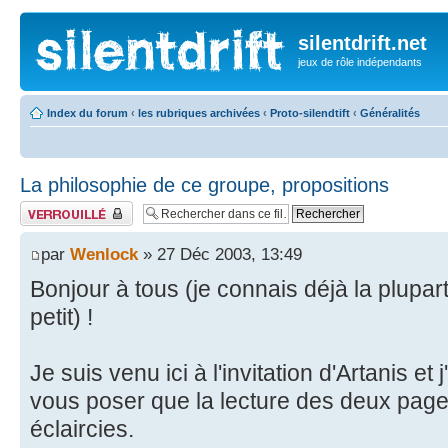
silentdrift.net
jeux de rôle indépendants
Index du forum
‹
les rubriques archivées
‹
Proto-silendtift
‹
Généralités
La philosophie de ce groupe, propositions
Fil verrouillé
par
Wenlock
» 27 Déc 2003, 13:49
Bonjour à tous (je connais déjà la plupar
petit) !
Je suis venu ici à l'invitation d'Artanis et 
vous poser que la lecture des deux pag
éclaircies.