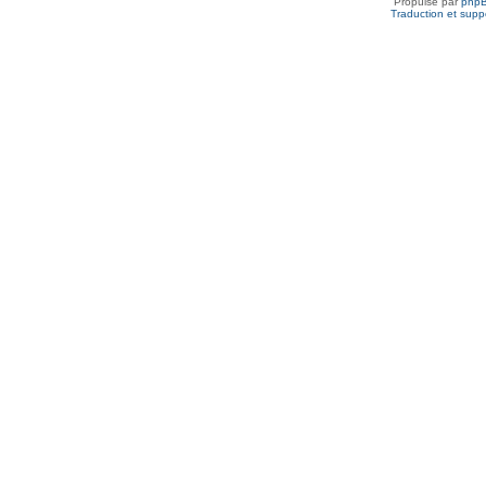
Propulsé par
php
Traduction et suppo