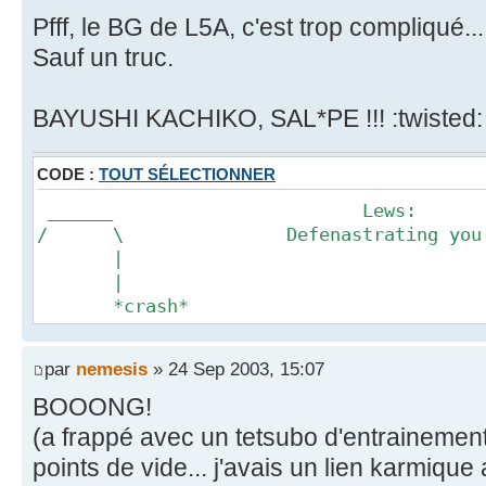
Pfff, le BG de L5A, c'est trop compliqué...
Sauf un truc.
BAYUSHI KACHIKO, SAL*PE !!! :twisted:
CODE :
TOUT SÉLECTIONNER
______ Lews:
/ \ Defenastrating you sin
|
|
*crash*
par
nemesis
» 24 Sep 2003, 15:07
BOOONG!
(a frappé avec un tetsubo d'entrainement
points de vide... j'avais un lien karmique a