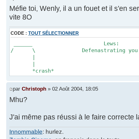
Méfie toi, Wenly, il a un fouet et il s'en
vite 8O
CODE :
TOUT SÉLECTIONNER
______ Lews:
/ \ Defenastrating you sin
|
|
*crash*
par
Christoph
» 02 Août 2004, 18:05
Mhu?
J'ai même pas réussi à le faire correcte la
Innommable
: hurlez.