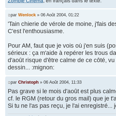
Zombie Cinema
, en français dans le texte.
par
Wenlock
» 06 Août 2004, 01:22
'Tain chierie de vérole de moine, j'fais d
C'est l'enthousiasme.
Pour AM, faut que je vois où j'en suis (p
sérieux : ça m'aide à repérer les trous d
d'août risque d'être calme de ce côté, vu 
dessin... :mignon:
par
Christoph
» 06 Août 2004, 11:33
Pas grave si le mois d'août est plus calm
cf. le RGM (retour du gros mail) que je t'a
Si tu ne l'as pas reçu, je l'ai enregistré...