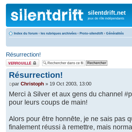
silentdrift.net
jeux de rôle indépendants
Index du forum
‹
les rubriques archivées
‹
Proto-silendtift
‹
Généralités
Résurrection!
Fil verrouillé
Résurrection!
par
Christoph
» 19 Oct 2003, 13:00
Merci à Silver et aux gens du channel #
pour leurs coups de main!
Alors pour être honnête, je ne sais pas qu
finalement réussi à remettre, mais normal