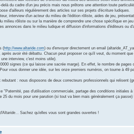
delà du cadre d'un jeu précis mais nous prêtons une attention toute particuliè
pose d'ailleurs régulièrement des articles sur ses projets d'écriture ludiques.
eur, interview d'un acteur du milieu de l'édition rôliste, aides de jeu, présenta
du milieu rôliste ou sur la manière de comprendre une chose spécifique en jeu 
ites annonces dans le milieu ludique et diffusion d'informations d'éditeurs ou d'
s (
http://www.altaride.com
) ou d'envoyer directement un email (altaride_AT_ya
 après avoir été débattu. Chacun peut proposer ce qu'il veut, du moment que 
 une interview, c'est moins utile).
es 20000 signes (ce qui laisse une sacrée marge). En effet, le nombre de pages 
n. Pour vous donner une idée, sur les onze premiers numéros, on tourne à 49
t rebutant : nous disposons de deux correcteurs professionnels qui relisent (
 "Paternité, pas d'utilisation commerciale, partage des conditions initiales à l
e 25 du mois pour une parution (si tout va bien mais généralement ça passe) 
'Altaride
... Sachez qu'elles vous sont grandes ouvertes !
e