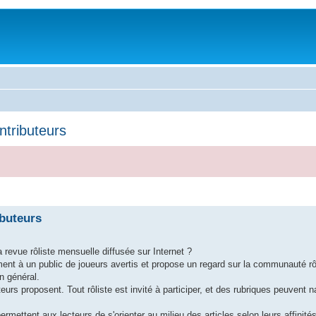
ntributeurs
ibuteurs
la revue rôliste mensuelle diffusée sur Internet ?
nt à un public de joueurs avertis et propose un regard sur la communauté rôl
n général.
eurs proposent. Tout rôliste est invité à participer, et des rubriques peuvent n
permettent aux lecteurs de s'orienter au milieu des articles selon leurs affinit