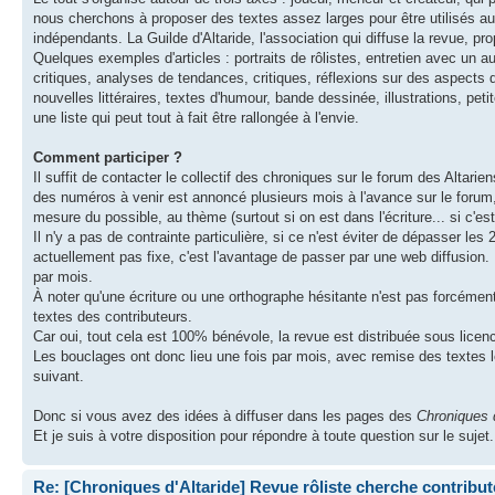
nous cherchons à proposer des textes assez larges pour être utilisés au-
indépendants. La Guilde d'Altaride, l'association qui diffuse la revue, pro
Quelques exemples d'articles : portraits de rôlistes, entretien avec un aut
critiques, analyses de tendances, critiques, réflexions sur des aspects 
nouvelles littéraires, textes d'humour, bande dessinée, illustrations, pet
une liste qui peut tout à fait être rallongée à l'envie.
Comment participer ?
Il suffit de contacter le collectif des chroniques sur le forum des Altarien
des numéros à venir est annoncé plusieurs mois à l'avance sur le forum,
mesure du possible, au thème (surtout si on est dans l'écriture... si c'est
Il n'y a pas de contrainte particulière, si ce n'est éviter de dépasser l
actuellement pas fixe, c'est l'avantage de passer par une web diffusio
par mois.
À noter qu'une écriture ou une orthographe hésitante n'est pas forcémen
textes des contributeurs.
Car oui, tout cela est 100% bénévole, la revue est distribuée sous licence
Les bouclages ont donc lieu une fois par mois, avec remise des textes l
suivant.
Donc si vous avez des idées à diffuser dans les pages des
Chroniques d
Et je suis à votre disposition pour répondre à toute question sur le sujet.
Re: [Chroniques d'Altaride] Revue rôliste cherche contribut