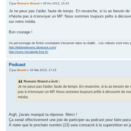
par
Romaric Briand
» 29 Avr 2013, 10:23
Je ne peux pas t'aider, faute de temps. En revanche, si tu as besoin de 
n'hésite pas à m'envoyer un MP. Nous sommes toujours prêts à découvrir 
sur notre média.
Bon courage !
Un personnage de fiction souhaitant s'incarner dans la réalité... Les rolistes sont mes p
http://leblogdesens.blogspot.com/
http://sens.hexalogie.free.fr/
Podcast
par
Benoît
» 16 Mai 2013, 17:15
Romaric Briand a écrit :
Je ne peux pas t'aider, faute de temps. En revanche, si tu as besoin de 
pas à m'envoyer un MP. Nous sommes toujours prêts à découvrir de nouvea
média.
Argh, j'avais manqué ta réponse. Merci !
Ça serait effectivement une joie de participer au podcast pour faire passe
À noter que le prochain numéro (13) sera consacré à la superstition en jeu