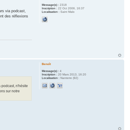
Message(s) :
2318
Inscription :
22 Oct 2006, 16:37
urs via podcast,
Localisation :
Saint Malo
nt des réflexions
Benoît
Message(s) :
4
Inscription :
20 Mars 2013, 16:20
Localisation :
Nanterre (92)
a podcast, n'hésite
ons sur notre