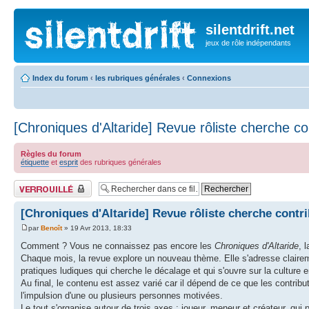
silentdrift.net
jeux de rôle indépendants
Index du forum
‹
les rubriques générales
‹
Connexions
[Chroniques d'Altaride] Revue rôliste cherche co
Règles du forum
étiquette
et
esprit
des rubriques générales
Fil verrouillé
[Chroniques d'Altaride] Revue rôliste cherche contr
par
Benoît
» 19 Avr 2013, 18:33
Comment ? Vous ne connaissez pas encore les
Chroniques d'Altaride
, 
Chaque mois, la revue explore un nouveau thème. Elle s'adresse claireme
pratiques ludiques qui cherche le décalage et qui s'ouvre sur la culture e
Au final, le contenu est assez varié car il dépend de ce que les contribut
l'impulsion d'une ou plusieurs personnes motivées.
Le tout s'organise autour de trois axes : joueur, meneur et créateur, qui 