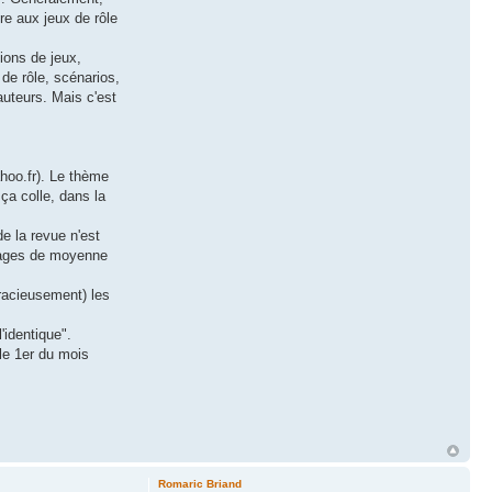
re aux jeux de rôle
tions de jeux,
de rôle, scénarios,
auteurs. Mais c'est
hoo.fr). Le thème
ça colle, dans la
de la revue n'est
 pages de moyenne
gracieusement) les
'identique".
le 1er du mois
Romaric Briand