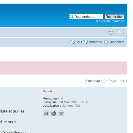
Recherche avancée
FAQ
Membres
Connexion
3 message(s) • Page
1
sur
1
Benoît
Message(s) :
4
Inscription :
20 Mars 2013, 16:20
Localisation :
Nanterre (92)
iste et sur les
aître sous
és. Généralement,