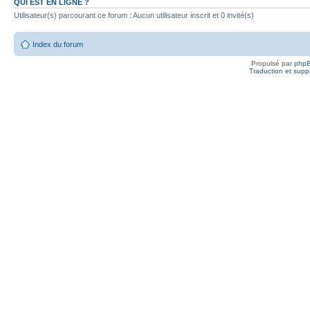
QUI EST EN LIGNE ?
Utilisateur(s) parcourant ce forum : Aucun utilisateur inscrit et 0 invité(s)
Index du forum
Propulsé par
php
Traduction et suppo