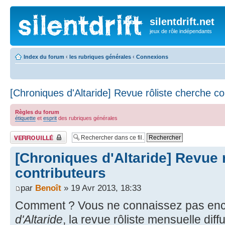
silentdrift.net
jeux de rôle indépendants
Index du forum
‹
les rubriques générales
‹
Connexions
[Chroniques d'Altaride] Revue rôliste cherche co
Règles du forum
étiquette
et
esprit
des rubriques générales
Fil verrouillé
[Chroniques d'Altaride] Revue 
contributeurs
par
Benoît
» 19 Avr 2013, 18:33
Comment ? Vous ne connaissez pas enc
d'Altaride
, la revue rôliste mensuelle diff