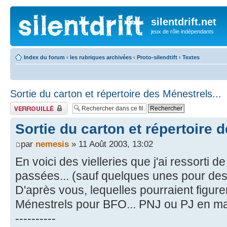
silentdrift.net
jeux de rôle indépendants
Index du forum
‹
les rubriques archivées
‹
Proto-silendtift
‹
Textes
Sortie du carton et répertoire des Ménestrels...
Fil verrouillé
Sortie du carton et répertoire d
par
nemesis
» 11 Août 2003, 13:02
En voici des vielleries que j'ai ressorti 
passées... (sauf quelques unes pour des
D'après vous, lequelles pourraient figure
Ménestrels pour BFO... PNJ ou PJ en man
----------