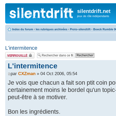
silentdrift.net
jeux de rôle indépendants
Index du forum
‹
les rubriques archivées
‹
Proto-silendtift
‹
Boeck Rumble 0
L'intermitence
Fil verrouillé
L'intermitence
par
CXZman
» 04 Oct 2006, 05:54
Je vois que chacun a fait son ptit coin po
certainement moins le bordel qu'un topic-
peut-être à se motiver.
Bon les ingrédients.