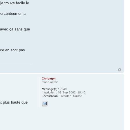
je trouve facile le
ou contourner la
x avec ça sans que
s ce en sont pas
Christoph
modo-admin
Message(s) :
2949
Inscription :
07 Sep 2002, 18:40
Localisation :
Yverdon, Suisse
nt plus haute que