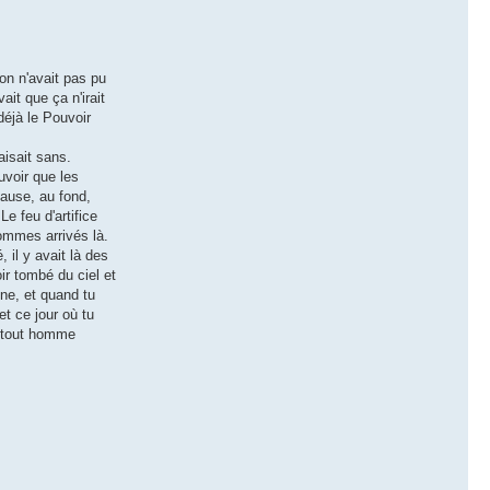
on n'avait pas pu
ait que ça n'irait
déjà le Pouvoir
aisait sans.
uvoir que les
cause, au fond,
e feu d'artifice
sommes arrivés là.
 il y avait là des
r tombé du ciel et
ine, et quand tu
t ce jour où tu
e tout homme