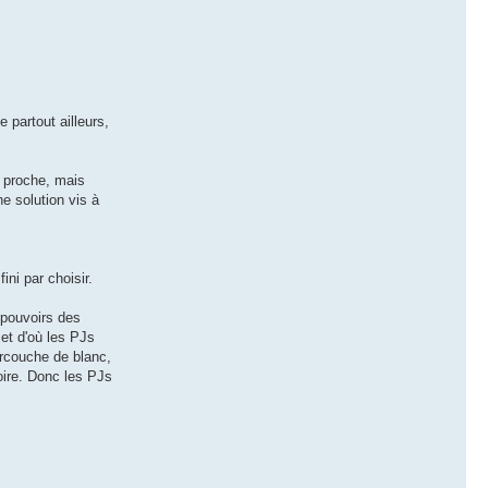
 partout ailleurs,
s proche, mais
une solution vis à
ini par choisir.
 pouvoirs des
et d'où les PJs
urcouche de blanc,
oire. Donc les PJs