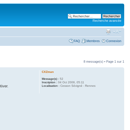
Recherche avancée
FAQ
Membres
Connexion
8 message(s) • Page
1
sur
1
CXZman
Message(s) :
52
Inscription :
04 Oct 2006, 05:11
tiver.
Localisation :
Cesson Sévigné - Rennes