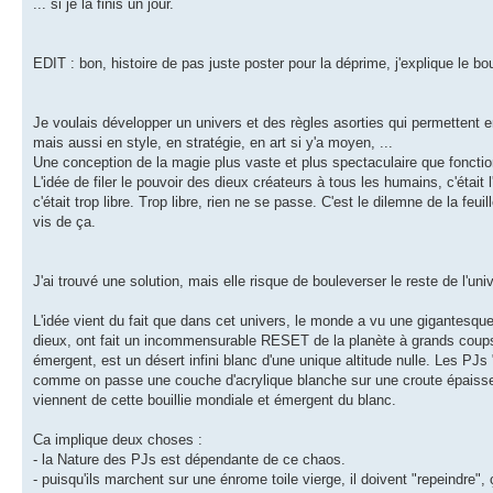
... si je la finis un jour.
EDIT : bon, histoire de pas juste poster pour la déprime, j'explique le 
Je voulais développer un univers et des règles asorties qui permettent en
mais aussi en style, en stratégie, en art si y'a moyen, ...
Une conception de la magie plus vaste et plus spectaculaire que fonctio
L'idée de filer le pouvoir des dieux créateurs à tous les humains, c'était
c'était trop libre. Trop libre, rien ne se passe. C'est le dilemne de la feuil
vis de ça.
J'ai trouvé une solution, mais elle risque de bouleverser le reste de l'univ
L'idée vient du fait que dans cet univers, le monde a vu une gigantesqu
dieux, ont fait un incommensurable RESET de la planète à grands coups 
émergent, est un désert infini blanc d'une unique altitude nulle. Les PJ
comme on passe une couche d'acrylique blanche sur une croute épaisse de 
viennent de cette bouillie mondiale et émergent du blanc.
Ca implique deux choses :
- la Nature des PJs est dépendante de ce chaos.
- puisqu'ils marchent sur une énrome toile vierge, il doivent "repeindre",