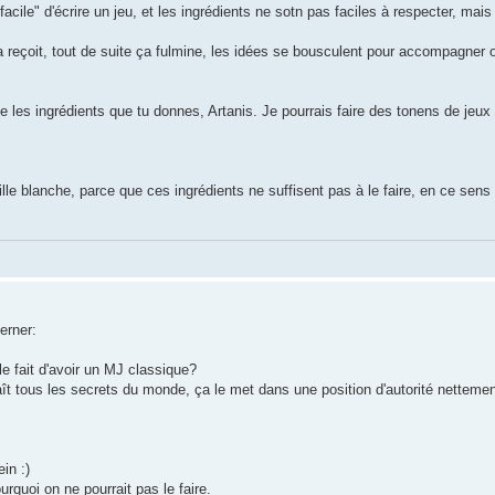
facile" d'écrire un jeu, et les ingrédients ne sotn pas faciles à respecter, mais 
a reçoit, tout de suite ça fulmine, les idées se bousculent pour accompagner 
le les ingrédients que tu donnes, Artanis. Je pourrais faire des tonens de jeu
ille blanche, parce que ces ingrédients ne suffisent pas à le faire, en ce sen
erner:
le fait d'avoir un MJ classique?
naît tous les secrets du monde, ça le met dans une position d'autorité netteme
in :)
rquoi on ne pourrait pas le faire.