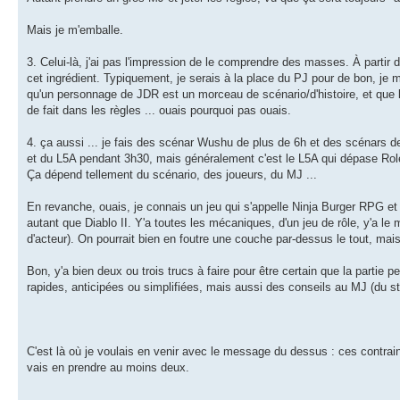
Mais je m'emballe.
3. Celui-là, j'ai pas l'impression de le comprendre des masses. À parti
cet ingrédient. Typiquement, je serais à la place du PJ pour de bon, je m
qu'un personnage de JDR est un morceau de scénario/d'histoire, et que l'hi
de fait dans les règles ... ouais pourquoi pas ouais.
4. ça aussi ... je fais des scénar Wushu de plus de 6h et des scénars 
et du L5A pendant 3h30, mais généralement c'est le L5A qui dépase Rol
Ça dépend tellement du scénario, des joueurs, du MJ ...
En revanche, ouais, je connais un jeu qui s'appelle Ninja Burger RPG et d
autant que Diablo II. Y'a toutes les mécaniques, d'un jeu de rôle, y'a le 
d'acteur). On pourrait bien en foutre une couche par-dessus le tout, mais c
Bon, y'a bien deux ou trois trucs à faire pour être certain que la partie
rapides, anticipées ou simplifiées, mais aussi des conseils au MJ (du st
C'est là où je voulais en venir avec le message du dessus : ces contrai
vais en prendre au moins deux.