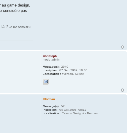
er au game design,
ne considère pas
s là ?
Je me sens seul
Christoph
modo-admin
Message(s) :
2949
Inscription :
07 Sep 2002, 18:40
Localisation :
Yverdon, Suisse
CXZman
Message(s) :
52
Inscription :
04 Oct 2006, 05:11
Localisation :
Cesson Sévigné - Rennes