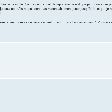
s très accessible. Ça me permettrait de repousser le n°4 que je trouve étrang
 jusqu'à ce qu'ils ne puissent pas raisonnablement jouer jusqu'à 4h, et ça, je 
t.
le seul à tenir compte de l'avancement ... euh ... youhou les autres ?! Vous ête