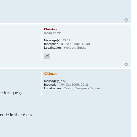
Christoph
modo-admin
Message(s) :
2949
Inscription :
07 Sep 2002, 18:40
Localisation :
Yverdon, Suisse
CXZman
Message(s) :
52
Inscription :
04 Oct 2006, 05:11
Localisation :
Cesson Sévigné - Rennes
re fois que ça
r de la liberté aux