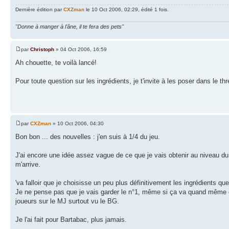
Dernière édition par
CXZman
le 10 Oct 2006, 02:29, édité 1 fois.
"Donne à manger à l'âne, il te fera des pets"
par
Christoph
» 04 Oct 2006, 16:59
Ah chouette, te voilà lancé!
Pour toute question sur les ingrédients, je t'invite à les poser dans le t
par
CXZman
» 10 Oct 2006, 04:30
Bon bon ... des nouvelles : j'en suis à 1/4 du jeu.
J'ai encore une idée assez vague de ce que je vais obtenir au niveau d
m'arrive.
'va falloir que je choisisse un peu plus définitivement les ingrédients qu
Je ne pense pas que je vais garder le n°1, même si ça va quand même co
joueurs sur le MJ surtout vu le BG.
Je l'ai fait pour Bartabac, plus jamais.