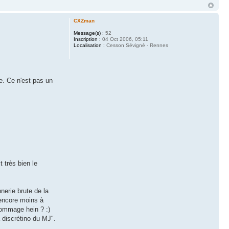
CXZman
Message(s) :
52
Inscription :
04 Oct 2006, 05:11
Localisation :
Cesson Sévigné - Rennes
e. Ce n'est pas un
 très bien le
nerie brute de la
 encore moins à
dommage hein ? :)
la discrétino du MJ".