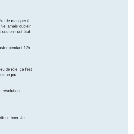
ière de manquer à
. Ne jamais oubleir
t soutenir cet état
aster pendant 12h
u de rôle, ça l'est
oir un jeu
s résolutions
ettons hein. Je