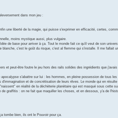
bouleversement dans mon jeu :
fin une liberté de la magie, qui puisse s'exprimer en efficacité, certes, comme
nnelle, moins mystique aussi, plus vulgaire.
 l'idée de base pour arriver à ça. Tout le monde fait ce qu'il veut de son univer
le blanche, c'est le goût du risque, c'est al flemme qui s'installe. Il me fallait 
ers et peut-être foutre le jeu hors des rails solides des ingrédients que j'avais f
e apocalypse s'abattre sur lui : les hommes, en pleine possession de tous les
d'immagination et de concrétisation de leurs rêves. Le monde qui en résulte 
s "naissent" en réalité de la déchèterie planètaire qui est masqué sous cette s
graffitis : on ne fait que maquiller les choses, et en dessous, y'a de l'hist
 ça tombe bien, ils ont le Pouvoir pour ça.