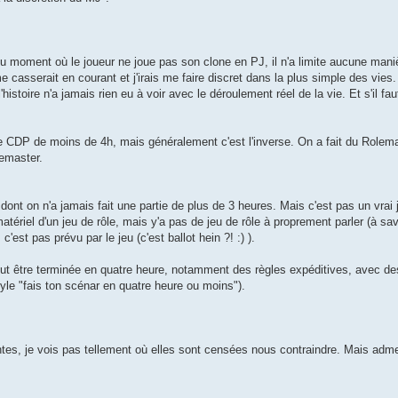
r du moment où le joueur ne joue pas son clone en PJ, il n'a limite aucune man
e casserait en courant et j'irais me faire discret dans la plus simple des vies
stoire n'a jamais rien eu à voir avec le déroulement réel de la vie. Et s'il fau
de CDP de moins de 4h, mais généralement c'est l'inverse. On a fait du Rolem
emaster.
ont on n'a jamais fait une partie de plus de 3 heures. Mais c'est pas un vrai je
matériel d'un jeu de rôle, mais y'a pas de jeu de rôle à proprement parler (à sav
'est pas prévu par le jeu (c'est ballot hein ?! :) ).
 peut être terminée en quatre heure, notamment des règles expéditives, avec de
yle "fais ton scénar en quatre heure ou moins").
ntes, je vois pas tellement où elles sont censées nous contraindre. Mais adm