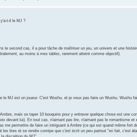
'a-t-il le MJ ?
s le second cas, il a pour tâche de maîtriser un jeu, un univers et une histoir
énéralement, au moins à mes tables, rarement atteint comme objectif).
 que le MJ est un joueur. C'est Wushu, et je veux pas faire un Wushu. Wushu fait
en Ambre, mais se taper 10 bouquins pour y entraver quelque chose est une con
oix devant lui). En tout cas, n'aimant pas lire, n'aimant pas le romantisme et
x pas me permettre de faire un intriguant à Ambre (ce qui est quand même fort 
aut les lires et se rendre comtpe que c'est écrit un peu partout "en fait, c'est à
 la discrétion du MJ".