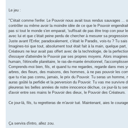
Le jeu :
"C'était comme l'enfer. Le Pouvoir nous avait tous rendus sauvages ... o
contrôler ou même avoir la moindre idée de ce que le Pouvoir engendrait, a
pas si tout le monde s'en emparait, 'suffisait de pas être trop con pour 
avec lui et que c'était peine perdu de chercher à mesurer sa progression p
Juste avant l'Enfer, paradoxalement, c'était le Paradis, vois-tu ? Tu sais
Imagines-toi que tout, absolument tout était fait à la main, quelque part
Créateurs ne leur avait pas offert avec de la technologie, de la perfectio
d'essayer d'atteindre le Pouvoir par ses propres moyens. Alors imagines-t
humain, l'étincelle planétaire, le ras-de-marée émotionnel, l'accompliss
Comprends-moi bien, fils, et quand tu me regardes, regarde dans mes yeux
arbres, des fleurs, des maisons, des hommes, à ne pas pouvoir les comp
que tu n'as pas connu, jamais, le prix du Pouvoir. Tu seras un homme, mo
auras goûté la perfidie et la perversion du Pouvoir. Tu vas me survivre 
pleureras les belles années de notre innocence déchue, ce jour-là tu s
d'avoir entre ses mains le Pouvoir des dieux, le Pouvoir des Créateurs.
Ce jour-là, fils, tu regretteras de m'avoir tué. Maintenant, aies le coura
Ça servira d'intro, allez zou.