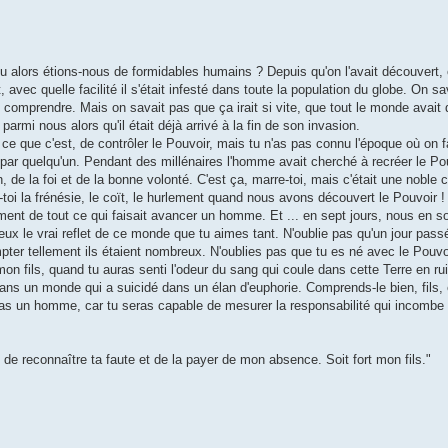
u alors étions-nous de formidables humains ? Depuis qu'on l'avait découvert, 
vec quelle facilité il s'était infesté dans toute la population du globe. On sav
le comprendre. Mais on savait pas que ça irait si vite, que tout le monde avait 
armi nous alors qu'il était déjà arrivé à la fin de son invasion.
 ce que c'est, de contrôler le Pouvoir, mais tu n'as pas connu l'époque où on f
, par quelqu'un. Pendant des millénaires l'homme avait cherché à recréer le Po
n, de la foi et de la bonne volonté. C'est ça, marre-toi, mais c'était une noble 
oi la frénésie, le coït, le hurlement quand nous avons découvert le Pouvoir ! L
ement de tout ce qui faisait avancer un homme. Et ... en sept jours, nous en 
 le vrai reflet de ce monde que tu aimes tant. N'oublie pas qu'un jour passé,
ter tellement ils étaient nombreux. N'oublies pas que tu es né avec le Pouvoi
n fils, quand tu auras senti l'odeur du sang qui coule dans cette Terre en ru
dans un monde qui a suicidé dans un élan d'euphorie. Comprends-le bien, fils, e
eras un homme, car tu seras capable de mesurer la responsabilité qui incomb
ge de reconnaître ta faute et de la payer de mon absence. Soit fort mon fils."