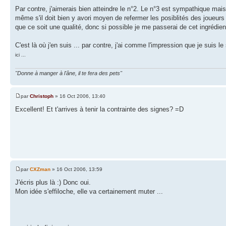
Par contre, j'aimerais bien atteindre le n°2. Le n°3 est sympathique mai
même s'il doit bien y avori moyen de refermer les posiblités des joueurs
que ce soit une qualité, donc si possible je me passerai de cet ingrédien
C'est là où j'en suis ... par contre, j'ai comme l'impression que je suis 
ici ...
"Donne à manger à l'âne, il te fera des pets"
par
Christoph
» 16 Oct 2006, 13:40
Excellent! Et t'arrives à tenir la contrainte des signes? =D
par
CXZman
» 16 Oct 2006, 13:59
J'écris plus là :) Donc oui.
Mon idée s'effiloche, elle va certainement muter ...