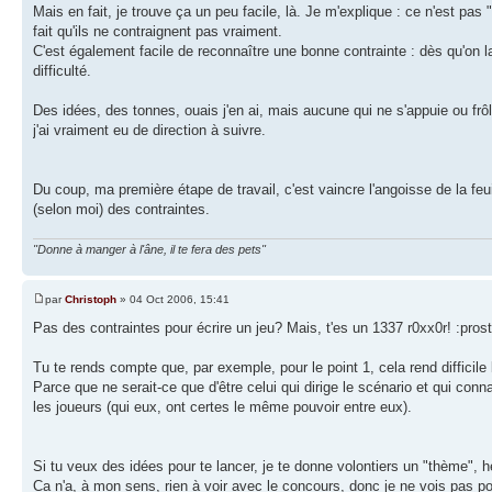
Mais en fait, je trouve ça un peu facile, là. Je m'explique : ce n'est pas "
fait qu'ils ne contraignent pas vraiment.
C'est également facile de reconnaître une bonne contrainte : dès qu'on l
difficulté.
Des idées, des tonnes, ouais j'en ai, mais aucune qui ne s'appuie ou frô
j'ai vraiment eu de direction à suivre.
Du coup, ma première étape de travail, c'est vaincre l'angoisse de la feu
(selon moi) des contraintes.
"Donne à manger à l'âne, il te fera des pets"
par
Christoph
» 04 Oct 2006, 15:41
Pas des contraintes pour écrire un jeu? Mais, t'es un 1337 r0xx0r! :prost
Tu te rends compte que, par exemple, pour le point 1, cela rend difficile 
Parce que ne serait-ce que d'être celui qui dirige le scénario et qui con
les joueurs (qui eux, ont certes le même pouvoir entre eux).
Si tu veux des idées pour te lancer, je te donne volontiers un "thème", he
Ca n'a, à mon sens, rien à voir avec le concours, donc je ne vois pas pou