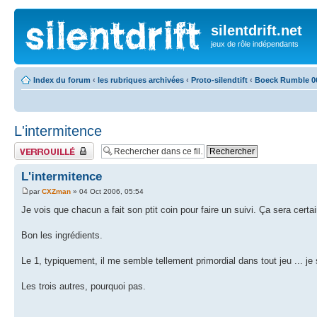
silentdrift.net
jeux de rôle indépendants
Index du forum
‹
les rubriques archivées
‹
Proto-silendtift
‹
Boeck Rumble 0
L'intermitence
Fil verrouillé
L'intermitence
par
CXZman
» 04 Oct 2006, 05:54
Je vois que chacun a fait son ptit coin pour faire un suivi. Ça sera certa
Bon les ingrédients.
Le 1, typiquement, il me semble tellement primordial dans tout jeu ... je
Les trois autres, pourquoi pas.