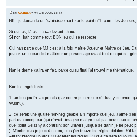
par
CXZman
» 04 Oct 2006, 16:43
NB : je demande un éclaircissement sur le point n°1, parmi les Joueurs, y
Si oui, ok, là ok. Là ça devient chaud.
Si non, bah comme tout BON jeu qui se respecte.
Oui nan parce que MJ c'est à la fois Maître Joueur et Maître de Jeu. Dan
joueur, un joueur doit maîtriser un personnage avant tout (ce qui est g
Nan le thème ça ira en fait, parce qu'au final j'ai trouvé ma thématique.
Bon les ingrédients :
1. un bon jeu l'a. Je prends (par contre je le refuse s'il faut y entendre
Wushu).
2. ce serait une qualité non-négligeable à n'importe quel jeu. J'aime bi
part du concepteur (qui n'avait j'imagine malgré tout pas beaucoup de ch
quel point Selazny a contraint son univers jusqu'à se trahir, je ne peu
). M'enfin plus je joue à ce jeu, plus j'en trouve les règles débiles. S'il f
Autant prendre un gros MJ et jeter les règles, vu que ça sera toujours "à