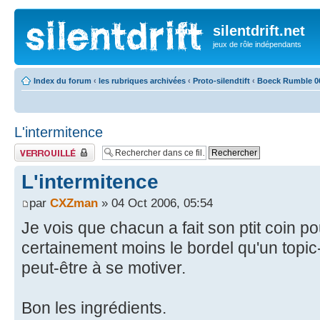
silentdrift.net
jeux de rôle indépendants
Index du forum
‹
les rubriques archivées
‹
Proto-silendtift
‹
Boeck Rumble 0
L'intermitence
Fil verrouillé
L'intermitence
par
CXZman
» 04 Oct 2006, 05:54
Je vois que chacun a fait son ptit coin po
certainement moins le bordel qu'un topic-
peut-être à se motiver.
Bon les ingrédients.