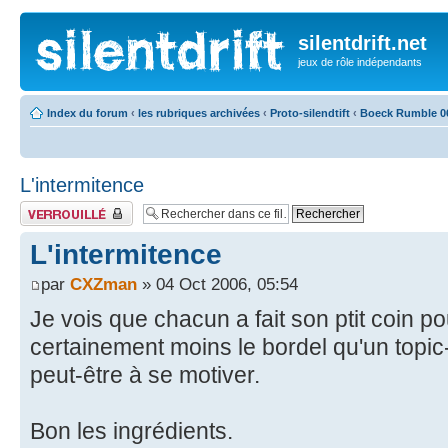
silentdrift.net
jeux de rôle indépendants
Index du forum
‹
les rubriques archivées
‹
Proto-silendtift
‹
Boeck Rumble 0
L'intermitence
Fil verrouillé
L'intermitence
par
CXZman
» 04 Oct 2006, 05:54
Je vois que chacun a fait son ptit coin po
certainement moins le bordel qu'un topic-
peut-être à se motiver.
Bon les ingrédients.