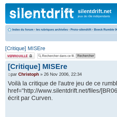
silentdrift.net
jeux de rôle indépendants
Index du forum
‹
les rubriques archivées
‹
Proto-silendtift
‹
Boeck Rumble 0
[Critique] MISEre
Fil verrouillé
[Critique] MISEre
par
Christoph
» 26 Nov 2006, 22:34
Voilà la critique de l'autre jeu de ce rumb
href="http://www.silentdrift.net/files/[
écrit par Curven.