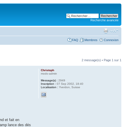
Recherche avancée
FAQ
Membres
Connexion
2 message(s) • Page
1
sur
1
Christoph
modo-admin
Message(s) :
2949
Inscription :
07 Sep 2002, 18:40
Localisation :
Yverdon, Suisse
d et fait en
 camp lance des dés