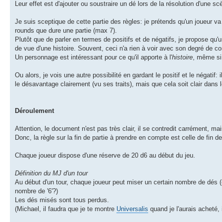
Leur effet est d'ajouter ou soustraire un dé lors de la résolution d'une scè
Je suis sceptique de cette partie des règles: je prétends qu'un joueur va
rounds que dure une partie (max 7).
Plutôt que de parler en termes de positifs et de négatifs, je propose qu
de vue d'une histoire. Souvent, ceci n'a rien à voir avec son degré de 
Un personnage est intéressant pour ce qu'il apporte à l'
histoire
, même si
Ou alors, je vois une autre possibilité en gardant le positif et le négatif
le désavantage clairement (vu ses traits), mais que cela soit clair dans l
Déroulement
Attention, le document n'est pas très clair, il se contredit carrément, mais
Donc, la règle sur la fin de partie à prendre en compte est celle de fin 
Chaque joueur dispose d'une réserve de 20 d6 au début du jeu.
Définition du MJ d'un tour
Au début d'un tour, chaque joueur peut miser un certain nombre de dés (
nombre de '6'?)
Les dés misés sont tous perdus.
(Michael, il faudra que je te montre
Universalis
quand je l'aurais acheté, 