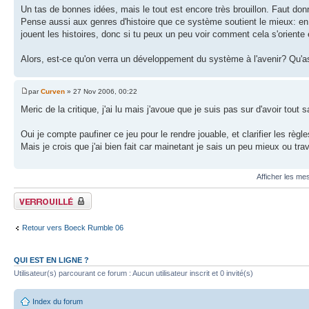
Un tas de bonnes idées, mais le tout est encore très brouillon. Faut don
Pense aussi aux genres d'histoire que ce système soutient le mieux: en e
jouent les histoires, donc si tu peux un peu voir comment cela s'oriente 
Alors, est-ce qu'on verra un développement du système à l'avenir? Qu'a
par
Curven
» 27 Nov 2006, 00:22
Meric de la critique, j'ai lu mais j'avoue que je suis pas sur d'avoir tout sa
Oui je compte paufiner ce jeu pour le rendre jouable, et clarifier les règle
Mais je crois que j'ai bien fait car mainetant je sais un peu mieux ou trav
Afficher les me
Fil verrouillé
Retour vers Boeck Rumble 06
QUI EST EN LIGNE ?
Utilisateur(s) parcourant ce forum : Aucun utilisateur inscrit et 0 invité(s)
Index du forum