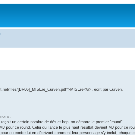
6
tdrift.net/files/[BR06]_MISEre_Curven.pdf">MISEre</a>, écrit par Curven.
 moins.
reçoit un certain nombre de dés et hop, on démarre le premier "round".
 pour ce round. Celui qui lance le plus haut résultat devient MJ pour ce roun
t pour ou contre lui en décrivant comment leur personnage s'y inclut, chaque