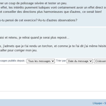
ner un coup de polissage sévère et tester un peu.
ffet, les intérêts purement ludiques vont certainement avoir un effet direct s
et conseiller des directions plus harmonieuses que d'autres, ce serait bien!
s-tu pensé de cet exercice? As-tu d'autres observations?
isi et retenu, je relirai quand je serai plus reposé...
s, j'admets que je t'ai rendu un torchon, et comme je te l'ai dit j'ai même hésité
ailler pour corriger mon jeu.
ssages publiés depuis :
Trier par
L’équipe
•
S