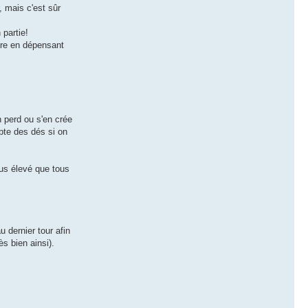
, mais c'est sûr
 partie!
oire en dépensant
n perd ou s'en crée
mpte des dés si on
us élevé que tous
au dernier tour afin
s bien ainsi).