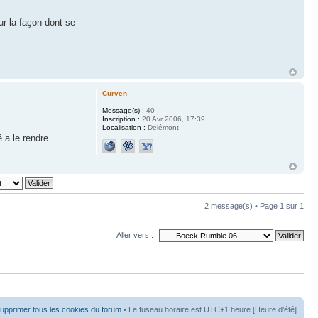
ur la façon dont se
Curven
Message(s) :
40
Inscription :
20 Avr 2006, 17:39
Localisation :
Delémont
 a le rendre...
2 message(s) • Page
1
sur
1
Aller vers :
upprimer tous les cookies du forum
• Le fuseau horaire est UTC+1 heure [Heure d’été]