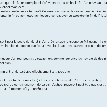
ours que 11-13 par exemple, ni d'où viennent les probabilités d'un nouveau tour
ichael avait écrit.
rminée lorsque le jeu se termine? Ce serait dommage de casser une histoire bien
onter la fin ou permettre aux joueurs de renvoyer ou accélérer la fin de l'hist
isent pour le poste de MJ et il s'en crée lorsque le groupe du MJ gagne. Il s'e
u moins de dés que ce que l'on a investit). Il faut donc suivre un peu le déco
inqueur d'un tour pourrait certainement commencer avec un nombre de dés pl
solution.
omment le MJ participe effectivement à la résolution.
ant si c'était le dernier tour) et qui se contenterait de s'abstenir de participer 
e (bon, c'est un jugement de valeur, d'autres trouveront peut-être que c'est trè
t pas forcément s'il y a un 6e tour.