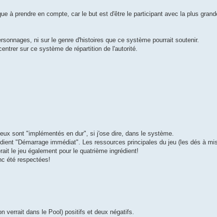
sque à prendre en compte, car le but est d'être le participant avec la plus gran
ersonnages, ni sur le genre d'histoires que ce système pourrait soutenir.
entrer sur ce système de répartition de l'autorité.
eux sont "implémentés en dur", si j'ose dire, dans le système.
grédient "Démarrage immédiat". Les ressources principales du jeu (les dés à mi
ait le jeu également pour le quatrième ingrédient!
c été respectées!
on verrait dans le Pool) positifs et deux négatifs.