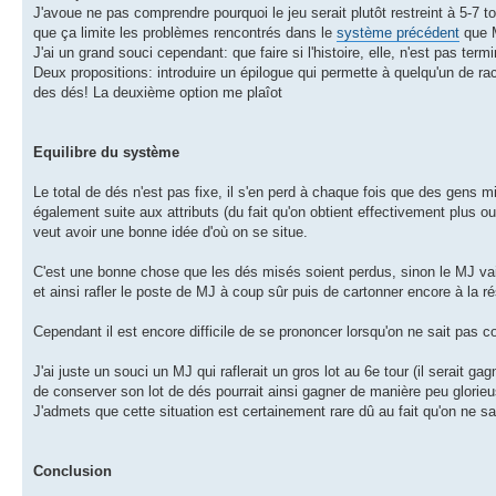
J'avoue ne pas comprendre pourquoi le jeu serait plutôt restreint à 5-7 t
que ça limite les problèmes rencontrés dans le
système précédent
que M
J'ai un grand souci cependant: que faire si l'histoire, elle, n'est pas te
Deux propositions: introduire un épilogue qui permette à quelqu'un de rac
des dés! La deuxième option me plaîot
Equilibre du système
Le total de dés n'est pas fixe, il s'en perd à chaque fois que des gens m
également suite aux attributs (du fait qu'on obtient effectivement plus o
veut avoir une bonne idée d'où on se situe.
C'est une bonne chose que les dés misés soient perdus, sinon le MJ va
et ainsi rafler le poste de MJ à coup sûr puis de cartonner encore à la ré
Cependant il est encore difficile de se prononcer lorsqu'on ne sait pas c
J'ai juste un souci un MJ qui raflerait un gros lot au 6e tour (il serait gagn
de conserver son lot de dés pourrait ainsi gagner de manière peu glorieus
J'admets que cette situation est certainement rare dû au fait qu'on ne sai
Conclusion