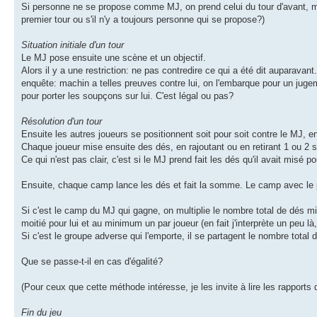
Si personne ne se propose comme MJ, on prend celui du tour d'avant, mai
premier tour ou s'il n'y a toujours personne qui se propose?)
Situation initiale d'un tour
Le MJ pose ensuite une scène et un objectif.
Alors il y a une restriction: ne pas contredire ce qui a été dit auparava
enquête: machin a telles preuves contre lui, on l'embarque pour un juge
pour porter les soupçons sur lui. C'est légal ou pas?
Résolution d'un tour
Ensuite les autres joueurs se positionnent soit pour soit contre le MJ, 
Chaque joueur mise ensuite des dés, en rajoutant ou en retirant 1 ou 2 s
Ce qui n'est pas clair, c'est si le MJ prend fait les dés qu'il avait misé p
Ensuite, chaque camp lance les dés et fait la somme. Le camp avec le p
Si c'est le camp du MJ qui gagne, on multiplie le nombre total de dés 
moitié pour lui et au minimum un par joueur (en fait j'interprète un peu là,
Si c'est le groupe adverse qui l'emporte, il se partagent le nombre total d
Que se passe-t-il en cas d'égalité?
(Pour ceux que cette méthode intéresse, je les invite à lire les rapports
Fin du jeu