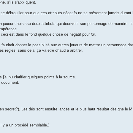
ne, s'ils s'appliquent.
 se débrouiller pour que ces attributs négatifs ne se présentent jamais durant
'un joueur choisisse deux attributs qui décrivent son personnage de manière in
compétence.
 ceci est dans le fond quelque chose de négatif pour
lui
.
: il faudrait donner la possibilité aux autres joueurs de mettre un personnage da
es règles, sans cela, ça va être chaud à arbitrer.
 j'ai pu clarifier quelques points à la source.
de document.
en secret?). Les dés sont ensuite lancés et le plus haut résultat désigne le
il y a un procédé semblable.)