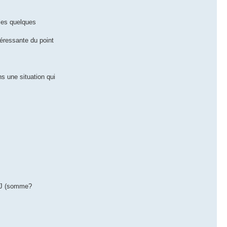
 les quelques
téressante du point
ns une situation qui
 MJ (somme?