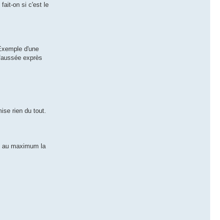
it-on si c'est le
 Exemple d'une
 faussée exprès
mise rien du tout.
ec au maximum la