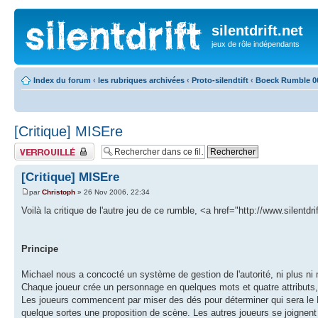
silentdrift.net
jeux de rôle indépendants
Index du forum
‹
les rubriques archivées
‹
Proto-silendtift
‹
Boeck Rumble 0
[Critique] MISEre
Fil verrouillé
[Critique] MISEre
par
Christoph
» 26 Nov 2006, 22:34
Voilà la critique de l'autre jeu de ce rumble, <a href="http://www.silen
Principe
Michael nous a concocté un système de gestion de l'autorité, ni plus ni
Chaque joueur crée un personnage en quelques mots et quatre attributs, 
Les joueurs commencent par miser des dés pour déterminer qui sera le MJ
quelque sortes une proposition de scène. Les autres joueurs se joignen