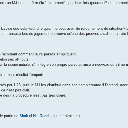
s un MJ ne peut être élu "tacitement" que deux fois (pourquoi? et comment fa
nt. Est-ce que cela veut dire qu'on ne peut avoir de retournement de situation?
ment. ensuite lors du jugement on trouve qu'une des preuves avait en fait été
en racontant comment leurs persos s'impliquent.
elon ses attributs.
our la scène initiale, s'il intègre son propre perso et mise à nouveau ou s'il ne 
lus haut résultat l'emporte.
misés par 1.25, puis le MJ les distribue dans son camp comme il l'entend, av
 ce n'est pas clair).
e dés (la procédure n'est pas très claire).
 de partie de
Shab al-Hiri Roach
, qui est similaire)