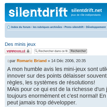
silentdrift.net
jeux de rôle indépendants
Index du forum
‹
les rubriques archivées
‹
Proto-silendtift
‹
Développement
Des minis jeux
Fil verrouillé
par
Romaric Briand
» 14 Déc 2006, 20:35
A mon humble avis les mini-jeux sont util
innover sur des points délaisser souvent 
règles, les systèmes de résolutions!
MAis pour ce qui est de la richesse d'un 
toujours enormément et c'est normal! En
peut jamais trop développer.