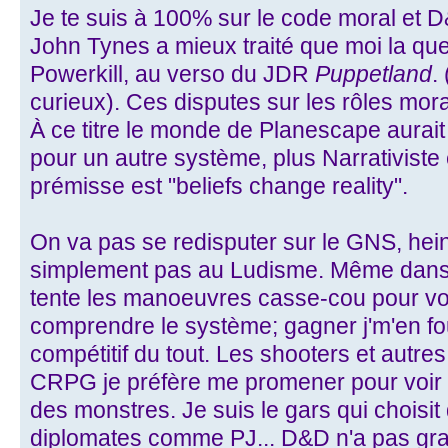
Je te suis à 100% sur le code moral et 
John Tynes a mieux traité que moi la qu
Powerkill, au verso du JDR
Puppetland
.
curieux). Ces disputes sur les rôles mo
À ce titre le monde de Planescape aurait 
pour un autre système, plus Narrativiste
prémisse est "beliefs change reality".
On va pas se redisputer sur le GNS, hein
simplement pas au Ludisme. Même dans d
tente les manoeuvres casse-cou pour vo
comprendre le système; gagner j'm'en fou
compétitif du tout. Les shooters et autr
CRPG je préfère me promener pour voir
des monstres. Je suis le gars qui choisi
diplomates comme PJ... D&D n'a pas gr