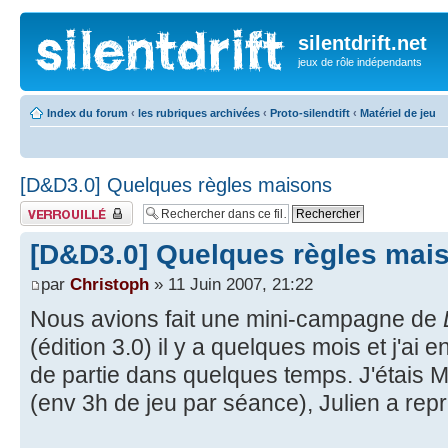
silentdrift.net
jeux de rôle indépendants
Index du forum
‹
les rubriques archivées
‹
Proto-silendtift
‹
Matériel de jeu
[D&D3.0] Quelques règles maisons
Fil verrouillé
[D&D3.0] Quelques règles mai
par
Christoph
» 11 Juin 2007, 21:22
Nous avions fait une mini-campagne de
(édition 3.0) il y a quelques mois et j'ai e
de partie dans quelques temps. J'étais 
(env 3h de jeu par séance), Julien a repr