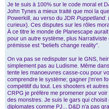
Je te suis à 100% sur le code moral et 
John Tynes a mieux traité que moi la qu
Powerkill, au verso du JDR
Puppetland
.
curieux). Ces disputes sur les rôles mo
À ce titre le monde de Planescape aurait 
pour un autre système, plus Narrativiste
prémisse est "beliefs change reality".
On va pas se redisputer sur le GNS, hein
simplement pas au Ludisme. Même dans d
tente les manoeuvres casse-cou pour vo
comprendre le système; gagner j'm'en fou
compétitif du tout. Les shooters et autr
CRPG je préfère me promener pour voir
des monstres. Je suis le gars qui choisi
diplomates comme PJ... D&D n'a pas gr