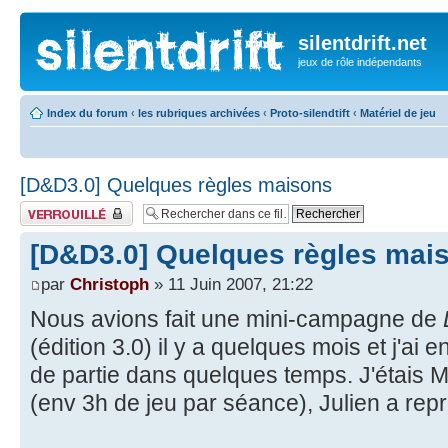
silentdrift.net
jeux de rôle indépendants
Index du forum
‹
les rubriques archivées
‹
Proto-silendtift
‹
Matériel de jeu
[D&D3.0] Quelques règles maisons
Fil verrouillé
[D&D3.0] Quelques règles mai
par
Christoph
» 11 Juin 2007, 21:22
Nous avions fait une mini-campagne de
(édition 3.0) il y a quelques mois et j'ai e
de partie dans quelques temps. J'étais 
(env 3h de jeu par séance), Julien a repr